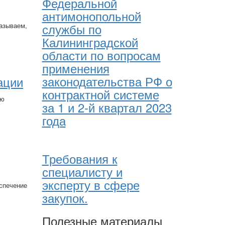
Федеральной
антимонопольной
службы по
азываем,
Калининградской
области по вопросам
применения
законодательства РФ о
ации
контрактной системе
ию
за 1 и 2-й квартал 2023
года
Требования к
специалисту и
эксперту в сфере
спечение
закупок.
Полезные материалы