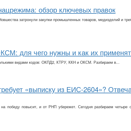
нацрежима: обзор ключевых правок
Новшества затронули закупки промышленных товаров, медизделий и тре
КСМ: для чего нужны и как их применя
колькими видами кодов: ОКПД2, КТРУ, ККН и ОКСМ. Разбираем в...
 требует «выписку из ЕИС‑2604»? Отвеч
 на победу повысит, и от РНП убережет.
Сегодня разбираем четыре с