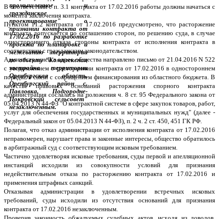
В соответствии с п. 3.1 контракта от 17.02.2016 работы должны начаться с
момента заключения контракта.
Пунктом 11.2 контракта от 17.02.2016 предусмотрено, что расторжение
контракта допускается по соглашению сторон, по решению суда, в случае
одностороннего отказа стороны контракта от исполнения контракта в
соответствии с гражданским законодательством.
Администрацией в адрес общества направлено письмо от 21.04.2016 N 522
с уведомлением о расторжении контракта от 17.02.2016 в одностороннем
порядке в связи с сокращением финансирования из областного бюджета. В
качестве правовых оснований расторжения спорного контракта
администрация сослалась на положения ч. 8 ст. 95 Федерального закона от
05.04.2013 N 44-ФЗ "О контрактной системе в сфере закупок товаров, работ,
услуг для обеспечения государственных и муниципальных нужд" (далее -
Федеральный закон от 05.04.2013 N 44-ФЗ), п. 2 ч. 2 ст. 450, 451 ГК РФ.
Полагая, что отказ администрации от исполнения контракта от 17.02.2016
неправомерен, нарушает права и законные интересы, общество обратилось
в арбитражный суд с соответствующим исковым требованием.
Частично удовлетворяя исковые требования, суды первой и апелляционной
инстанций исходили из совокупности условий для признания
недействительным отказа по расторжению контракта от 17.02.2016 и
применения штрафных санкций.
Отказывая администрации в удовлетворении встречных исковых
требований, суды исходили из отсутствия оснований для признания
контракта от 17.02.2016 незаключенным.
Проверив законность обжалуемых судебных актов, исходя из доводов,