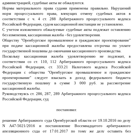
администрацией, судебные акты не обжалуются.
Нормы материального права судами применены правильно. Нарушений
норм процессуального права, влекущих отмену судебных актов в
соответствии с ч. 4 ст. 288 Арбитражного процессуального кодекса
Российской Федерации, судом кассационной инстанции не установлено.
С учетом изложенного обжалуемые судебные акты подлежат оставлению
без изменения, кассационная жалоба - без удовлетворения.
Обществу "Оренбургское промышленное и гражданское проектирование"
при подаче кассационной жалобы предоставлена отсрочка по уплате
государственной пошлины до окончания кассационного производства.
Поскольку кассационная жалоба удовлетворению не подлежит, в
соответствии со ст. 110, 112 Арбитражного процессуального кодекса
Российской Федерации, ст. 333.21 Налогового кодекса Российской
Федерации с общества "Оренбургское промышленное и гражданское
проектирование" следует взыскать в доход федерального бюджета
государственную пошлину в сумме 3 000 руб. за рассмотрение
кассационной жалобы.
Руководствуясь ст. 286, 287, 289 Арбитражного процессуального кодекса
Российской Федерации, суд
постановил:
решение Арбитражного суда Оренбургской области от 19.10.2016 по делу
N А47-5021/2016 и постановление Восемнадцатого арбитражного
апелляционного суда от 17.01.2017 по тому же делу оставить без