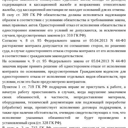
содержащихся в кассационной жалобе и возражениях относительно
жалобы, суд кассационной инстанции не находит оснований для их отмены.
В силу ст. 309 ГК РФ обязательства должны исполняться надлежащим
образом в соответствии с условиями обязательства и требованиями закона,
иных правовых актов. Односторонний отказ от исполнения обязательства и
одностороннее изменение его условий не допускаются, за исключением
случаев, предусмотренных законом (ст. 310 ГК РФ).
Согласно ч. 8 ст. 95 Федерального закона от 05.04.2013 N 44-ФЗ
расторжение контракта допускается по соглашению сторон, по решению
суда, в случае одностороннего отказа стороны контракта от его исполнения
в соответствии с гражданским законодательством.
На основании ч. 9 ст. 95 Федерального закона от 05.04.2013 N 44-ФЗ
заказчик вправе принять решение об одностороннем отказе от исполнения
контракта по основаниям, предусмотренным Гражданским кодексом для
одностороннего отказа от исполнения отдельных видов обязательств, при
условии, если это было предусмотрено контрактом.
Пунктом 1 ст. 719 ГК РФ подрядчик вправе не приступать к работе, а
начатую работу приостановить в случаях, когда нарушение заказчиком
своих обязанностей, в частности, непредоставление материала,
оборудования, технической документации или подлежащей переработке
(обработке) вещи, препятствует исполнению договора подрядчиком, а
также при наличии обстоятельств, очевидно свидетельствующих о том, что
исполнение указанных обязанностей не будет произведено в
установленный срок (ст. 328 ГК РФ).
В силу п. 2 ст. 715 ГК РФ заказчик вправе отказаться от исполнения