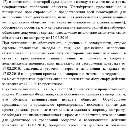
17), в соответствии с которой суды пришли к выводу о том, что несмотря на
неоднократные требования общества "Оренбургское промышленное и
гражданское проектирование" о предоставлении всей необходимой для
выполнения работ документации, названная документация администрацией
не представлена обществу (что также не оспаривается администрацией),
обоснованно посчитав, что непредставление администрацией истребуемых
обществом документов сделало невозможным исполнение заявителем своих
обязательств по контракту от 17.02.2016.
При установленных обстоятельств, оцененных в совокупности, судами
сделаны правильные выводы о том, что дальнейшее исполнение
обязательств по спорному контракту со стороны заказчика невозможно в
связи с прекращением финансирования из областного бюджета;
волеизъявление администрации направлено на расторжение контракта от
17.02.2016; заказчиком утрачен интерес в исполнении контракта от
17.02.2016 и получении проекта по планировке и межеванию территории;
на момент принятия судебных актов по рассматриваемому спору действие
контракта от 17.02.2016 прекратилось.
С учетом положений ч. 1 ст. 16, ч. 1 ст. 174 Арбитражного процессуального
кодекса Российской Федерации, суды обоснованно пришли к выводу о том,
что обязание администрации передать обществу "Оренбургское
промышленное и гражданское проектирование" исходные данные для
проектирования, указанные в техническом задании к спорному контракту,
не обладает признаком исполнимости, правомерно посчитав, что основания
для удовлетворения требований общества о возобновлении действия
контракта от 17.02.2016, продлении срока его действия и обязании