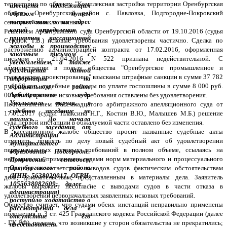
территории по объекту "Комплексная застройка территории Оренбургская
область, Оренбургский район с. Павловка, Подгородне-Покровский
сельсовет" незаключенным.
Решением Арбитражного суда Оренбургской области от 19.10.2016 (судья
Сердюк Т.В.) исковые требования удовлетворены частично. Сделка по
расторжению администрацией контракта от 17.02.2016, оформленная
письмом от 21.04.2016 N 522 признана недействительной. С
администрации в пользу общества "Оренбургское промышленное и
гражданское проектирование" взысканы штрафные санкции в сумме 37 782
руб. 66 коп., судебные расходы по уплате госпошлины в сумме 8 000 руб.
00 коп. Встречные исковые требования оставлены без удовлетворения.
Постановлением Восемнадцатого арбитражного апелляционного суда от
17.01.2017 (судьи Плаксина Н.Г., Костин В.Ю., Малышев М.Б.) решение
суда первой инстанции в обжалуемой части оставлено без изменения.
В кассационной жалобе общество просит названные судебные акты
отменить, принять по делу новый судебный акт об удовлетворении
первоначальных исковых требований в полном объеме, ссылаясь на
неправильное применение судами норм материального и процессуального
права, на несоответствие выводов судов фактическим обстоятельствам
дела, доказательствам, представленным в материалы дела. Заявитель
жалобы выражает несогласие с выводами судов в части отказа в
удовлетворении первоначальных заявленных исковых требований.
Общество считает, что судами обеих инстанций неправильно применены
положения п. 3 ст. 425 Гражданского кодекса Российской Федерации (далее
- ГК РФ), полагая, что возникшие у сторон обязательства не прекратились;