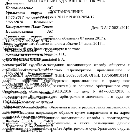
АРБИТРАЖНЫЙ СУД УРАЛЬСКОГО ОКРУГА
ПОСТАНОВЛЕНИЕ
от 14 июня 2017 г. N Ф09-2054/17
Дело N А47-5021/2016
Резолютивная часть постановления объявлена 07 июня 2017 г.
Постановление изготовлено в полном объеме 14 июня 2017 г.
Арбитражный суд Уральского округа в составе:
председательствующего Ященок Т.П.,
судей Черкезова Е.О., Кравцовой Е.А.
рассмотрел в судебном заседании кассационную жалобу общества с
ограниченной ответственностью "Оренбургское промышленное и
гражданское проектирование" (ИНН: 5609063158, ОГРН: 1075658010141;
далее - общество "Оренбургское промышленное и гражданское
проектирование", общество, заявитель) на решение Арбитражного суда
Оренбургской области от 19.10.2016 по делу N А47-5021/2016 и
постановление Восемнадцатого арбитражного апелляционного суда от
17.01.2017 по тому же делу.
Лица, участвующие в деле, о времени и месте рассмотрения кассационной
жалобы извещены надлежащим образом путем направления в их адрес
копий определения о принятии кассационной жалобы к производству
заказным письмом с уведомлением, а также размещения данной
информации на официальном сайте Арбитражного суда Уральского округа,