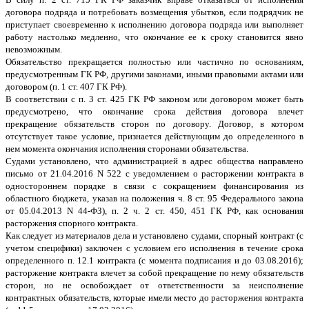
договора подряда и потребовать возмещения убытков, если подрядчик не
приступает своевременно к исполнению договора подряда или выполняет
работу настолько медленно, что окончание ее к сроку становится явно
невозможным.
Обязательство прекращается полностью или частично по основаниям,
предусмотренным ГК РФ, другими законами, иными правовыми актами или
договором (п. 1 ст. 407 ГК РФ).
В соответствии с п. 3 ст. 425 ГК РФ законом или договором может быть
предусмотрено, что окончание срока действия договора влечет
прекращение обязательств сторон по договору. Договор, в котором
отсутствует такое условие, признается действующим до определенного в
нем момента окончания исполнения сторонами обязательства.
Судами установлено, что администрацией в адрес общества направлено
письмо от 21.04.2016 N 522 с уведомлением о расторжении контракта в
одностороннем порядке в связи с сокращением финансирования из
областного бюджета, указав на положения ч. 8 ст. 95 Федерального закона
от 05.04.2013 N 44-ФЗ), п. 2 ч. 2 ст. 450, 451 ГК РФ, как основания
расторжения спорного контракта.
Как следует из материалов дела и установлено судами, спорный контракт (с
учетом специфики) заключен с условием его исполнения в течение срока
определенного п. 12.1 контракта (с момента подписания и до 03.08.2016);
расторжение контракта влечет за собой прекращение по нему обязательств
сторон, но не освобождает от ответственности за неисполнение
контрактных обязательств, которые имели место до расторжения контракта