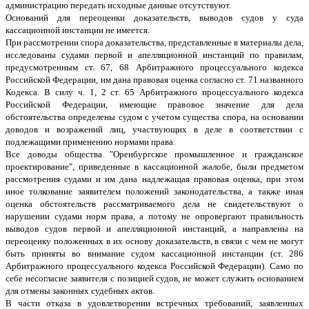
администрацию передать исходные данные отсутствуют.
Оснований для переоценки доказательств, выводов судов у суда
кассационной инстанции не имеется.
При рассмотрении спора доказательства, представленные в материалы дела,
исследованы судами первой и апелляционной инстанций по правилам,
предусмотренным ст. 67, 68 Арбитражного процессуального кодекса
Российской Федерации, им дана правовая оценка согласно ст. 71 названного
Кодекса. В силу ч. 1, 2 ст. 65 Арбитражного процессуального кодекса
Российской Федерации, имеющие правовое значение для дела
обстоятельства определены судом с учетом существа спора, на основании
доводов и возражений лиц, участвующих в деле в соответствии с
подлежащими применению нормами права.
Все доводы общества "Оренбургское промышленное и гражданское
проектирование", приведенные в кассационной жалобе, были предметом
рассмотрения судами и им дана надлежащая правовая оценка, при этом
иное толкование заявителем положений законодательства, а также иная
оценка обстоятельств рассматриваемого дела не свидетельствуют о
нарушении судами норм права, а потому не опровергают правильность
выводов судов первой и апелляционной инстанций, а направлены на
переоценку положенных в их основу доказательств, в связи с чем не могут
быть приняты во внимание судом кассационной инстанции (ст. 286
Арбитражного процессуального кодекса Российской Федерации). Само по
себе несогласие заявителя с позицией судов, не может служить основанием
для отмены законных судебных актов.
В части отказа в удовлетворении встречных требований, заявленных