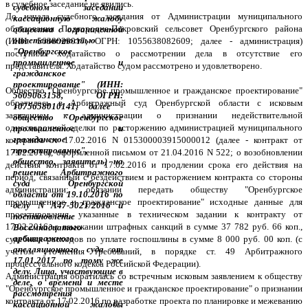
в судебное заседание не явились.
До начала судебного заседания от Администрации муниципального
образования Подгородне-Покровский сельсовет Оренбургского района
(ИНН: 5638029017, ОГРН: 1055638082609; далее - администрация)
поступило ходатайство о рассмотрении дела в отсутствие его
представителя. Ходатайство судом рассмотрено и удовлетворено.
Общество "Оренбургское промышленное и гражданское проектирование"
обратилось в Арбитражный суд Оренбургской области с исковым
заявлением к администрации о признании недействительной
односторонней сделки по расторжению администрацией муниципального
контракта от 17.02.2016 N 015300003915000012 (далее - контракт от
17.02.2016), оформленной письмом от 21.04.2016 N 522; о возобновлении
действия контракта от 17.02.2016 и продлении срока его действия на
период, связанный с бездействием и расторжением контракта со стороны
администрации; обязании передать обществу "Оренбургское
промышленное и гражданское проектирование" исходные данные для
проектирования, указанные в техническом задании к контракту от
17.02.2016; о взыскании штрафных санкций в сумме 37 782 руб. 66 коп.,
судебных расходов по уплате госпошлины в сумме 8 000 руб. 00 коп. (с
учетом уточнения требований, в порядке ст. 49 Арбитражного
процессуального кодекса Российской Федерации).
Администрация обратилась со встречным исковым заявлением к обществу
"Оренбургское промышленное и гражданское проектирование" о признании
контракта от 17.02.2016 по разработке проекта по планировке и межеванию