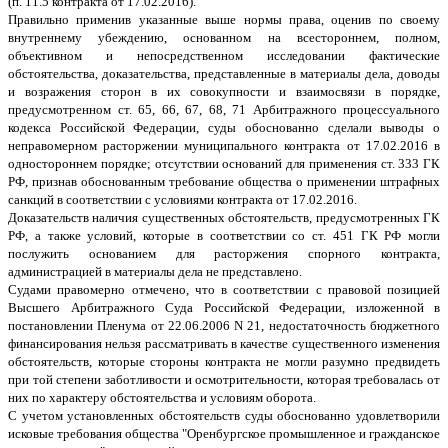
(п. 11.5 контракта от 17.02.2016).
Правильно применив указанные выше нормы права, оценив по своему
внутреннему убеждению, основанном на всестороннем, полном,
объективном и непосредственном исследовании фактические
обстоятельства, доказательства, представленные в материалы дела, доводы
и возражения сторон в их совокупности и взаимосвязи в порядке,
предусмотренном ст. 65, 66, 67, 68, 71 Арбитражного процессуального
кодекса Российской Федерации, суды обоснованно сделали выводы о
неправомерном расторжении муниципального контракта от 17.02.2016 в
одностороннем порядке; отсутствии оснований для применения ст. 333 ГК
РФ, признав обоснованным требование общества о применении штрафных
санкций в соответствии с условиями контракта от 17.02.2016.
Доказательств наличия существенных обстоятельств, предусмотренных ГК
РФ, а также условий, которые в соответствии со ст. 451 ГК РФ могли
послужить основанием для расторжения спорного контракта,
администрацией в материалы дела не представлено.
Судами правомерно отмечено, что в соответствии с правовой позицией
Высшего Арбитражного Суда Российской Федерации, изложенной в
постановлении Пленума от 22.06.2006 N 21, недостаточность бюджетного
финансирования нельзя рассматривать в качестве существенного изменения
обстоятельств, которые стороны контракта не могли разумно предвидеть
при той степени заботливости и осмотрительности, которая требовалась от
них по характеру обстоятельства и условиям оборота.
С учетом установленных обстоятельств суды обоснованно удовлетворили
исковые требования общества "Оренбургское промышленное и гражданское