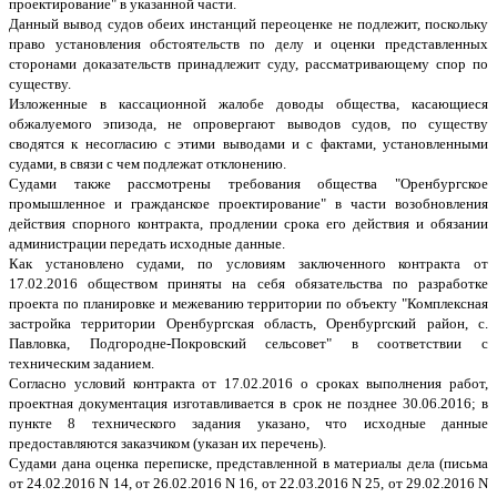
проектирование" в указанной части.
Данный вывод судов обеих инстанций переоценке не подлежит, поскольку
право установления обстоятельств по делу и оценки представленных
сторонами доказательств принадлежит суду, рассматривающему спор по
существу.
Изложенные в кассационной жалобе доводы общества, касающиеся
обжалуемого эпизода, не опровергают выводов судов, по существу
сводятся к несогласию с этими выводами и с фактами, установленными
судами, в связи с чем подлежат отклонению.
Судами также рассмотрены требования общества "Оренбургское
промышленное и гражданское проектирование" в части возобновления
действия спорного контракта, продлении срока его действия и обязании
администрации передать исходные данные.
Как установлено судами, по условиям заключенного контракта от
17.02.2016 обществом приняты на себя обязательства по разработке
проекта по планировке и межеванию территории по объекту "Комплексная
застройка территории Оренбургская область, Оренбургский район, с.
Павловка, Подгородне-Покровский сельсовет" в соответствии с
техническим заданием.
Согласно условий контракта от 17.02.2016 о сроках выполнения работ,
проектная документация изготавливается в срок не позднее 30.06.2016; в
пункте 8 технического задания указано, что исходные данные
предоставляются заказчиком (указан их перечень).
Судами дана оценка переписке, представленной в материалы дела (письма
от 24.02.2016 N 14, от 26.02.2016 N 16, от 22.03.2016 N 25, от 29.02.2016 N