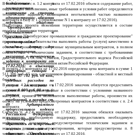
В соответствии с п. 1.2 контракта от 17.02.2016 объем и содержание работ,
подлежащих выполнению, иные требования и условия работ определяются
техническим заданием, являющимся неотъемлемой частью названного
контракта в силу п. 1.3 (приложение N 1 к контракту от 17.02.2016).
Подготовка проекта межевания территории осуществляется в составе
проекта планировки территории.
Обществом "Оренбургское промышленное и гражданское проектирование"
приняты на себя обязательства выполнить работы (услуги) качественно в
объеме и сроки, предусмотренные муниципальным контрактом, в полном
соответствии с техническим заданием, в соответствии с требованиями
действующих ГОСТов, СНиПов, Градостроительного кодекса Российской
Федерации, иным нормативным актам Российской Федерации.
В пункте 2.1 контракта от 17.02.2016 определена цена контракта в сумме 1
511 306 руб. 65 коп. с источником финансирования - областной и местный
бюджет.
В силу п. 4.2.1 контракта от 17.02.2016 заказчик обязуется предоставить
исполнителю исходные данные в соответствии с условиями названного
контракта, принять от исполнителя выполненные работы, произвести их
оплату на условиях, предусмотренных контрактом в соответствии с п. 2.4
контракта
Согласно п. 4.2.4 контракта от 17.02.2016 заказчик обязался оказывать
исполнителю необходимую поддержку, предоставлять необходимую
информацию, документы, предусмотренные техническим заданием и
исходные данные для проектирования, которые предусмотрены п. 8
технического задания к контракту от 17.02.2016.