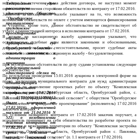
несмотря на истечение срока действия договора, не наступил момент
окончания исполнения сторонами обязательств по контракту от 17.02.2016.
Заявитель в кассационной жалобе указывает на то, что возможность
исполнения обязательств по оплате с учетом имеющегося финансирования
не утрачена; кроме того, данное обстоятельство не свидетельствует об
утрате администрацией интереса в исполнении контракта от 17.02.2016.
В отзыве на кассационную жалобу администрация указывает, что
оспариваемые судебные акты являются законными и обоснованными,
доводы заявителя жалобы несостоятельными, просит судебные акты
оставить без изменения, кассационную жалобу - без удовлетворения.
При исследовании обстоятельств по делу судами установлены следующие
обстоятельства.
По результатам проведения 15.01.2016 аукциона в электронной форме на
право заключения муниципального контракта для нужд администрации
(заказчик) на выполнение проектных работ по объекту "Комплексная
застройка территории Оренбургская область, Оренбургский район, с.
Павловка, Подгородне-Покровский сельсовет" с обществом "Оренбургское
промышленное и гражданское проектирование" (исполнитель) 17.02.2016
заключен контракт.
По условиям названного контракта от 17.02.2016 заказчик поручает, а
исполнитель принимает на себя обязательства по разработке проекта по
планировке и межеванию территории по объекту "Комплексная застройка
территории Оренбургская область, Оренбургский район с. Павловка,
Подгородне-Покровский сельсовет" (п. 1.1 контракта от 17.02.2016).