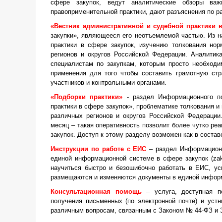
сфере закупок, ведут аналитические обзоры ва
правоприменительной практики, дают разъяснения по р
«Вестник административной и судебной практики в
закупки», являющееся его неотъемлемой частью. Из н
практики в сфере закупок, изучению толкования но
регионов и округов Российской Федерации. Аналитик
специалистам по закупкам, которым просто необходи
применения для того чтобы составить грамотную ст
участников и контрольными органами.
«Подборки практики»
- раздел Информационного по
практики в сфере закупок», проблематике толкования 
различных регионов и округов Российской Федерации
месяц – такая оперативность позволит более чутко ре
закупок. Доступ к этому разделу возможен как в составе
Инструкции по работе с ЕИС
– раздел Информационн
единой информационной системе в сфере закупок (zaku
научиться быстро и безошибочно работать в ЕИС, ус
размещаются и изменяются документы в единой инфор
Консультационная помощь
– услуга, доступная 
получения письменных (по электронной почте) и уст
различным вопросам, связанным с Законом № 44-ФЗ и