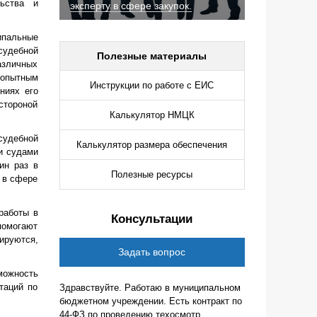
ьства и
эксперту в сфере закупок.
ипальные
судебной
Полезные материалы
азличных
 опытным
Инструкции по работе с ЕИС
ниях его
стороной
Калькулятор НМЦК
судебной
Калькулятор размера обеспечения
 и судами
ин раз в
Полезные ресурсы
 в сфере
работы в
Консультации
помогают
ируются,
Задать вопрос
можность
таций по
Здравствуйте. Работаю в муниципальном
бюджетном учреждении. Есть контракт по
44-ФЗ по проведению техосмотр