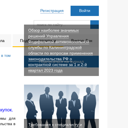
Регистрация
Войти
Обзор наиболее значимых
решений Управления
ала
Подборки практики
Виктор Дон
Федеральной антимонопольной
службы по Калининградской
области по вопросам применения
 в том
законодательства РФ о
Подписаться на журнал
контрактной системе за 1 и 2-й
квартал 2023 года
купок.
темы для
льства в
Требования к специалисту и