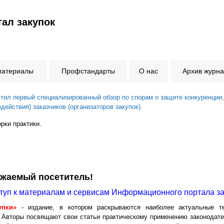
ал закупок
материалы
Профстандарты
О нас
Архив журн
ил первый специализированный обзор по спорам о защите конкуренции,
ействия) заказчиков (организаторов закупок).
рки практики.
ажаемый посетитель!
туп к материалам и сервисам Информационного портала за
упки»
- издание, в котором раскрываются наиболее актуальные 
 Авторы посвящают свои статьи практическому применению законодате