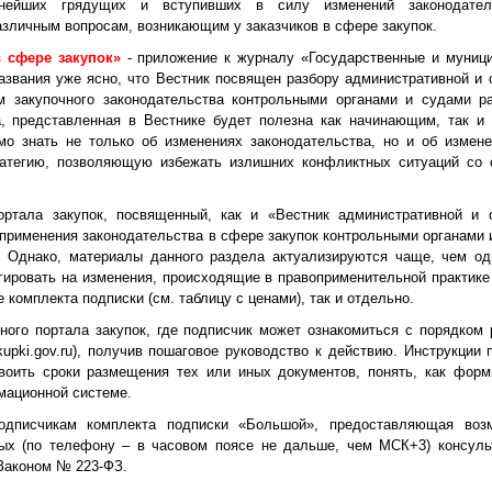
жнейших грядущих и вступивших в силу изменений законодател
азличным вопросам, возникающим у заказчиков в сфере закупок.
 сфере закупок»
- приложение к журналу «Государственные и муниц
азвания уже ясно, что Вестник посвящен разбору административной и 
рм закупочного законодательства контрольными органами и судами р
а, представленная в Вестнике будет полезна как начинающим, так и
мо знать не только об изменениях законодательства, но и об измене
ратегию, позволяющую избежать излишних конфликтных ситуаций со 
ртала закупок, посвященный, как и «Вестник административной и 
и применения законодательства в сфере закупок контрольными органами
. Однако, материалы данного раздела актуализируются чаще, чем од
агировать на изменения, происходящие в правоприменительной практике
 комплекта подписки (см. таблицу с ценами), так и отдельно.
ого портала закупок, где подписчик может ознакомиться с порядком 
pki.gov.ru), получив пошаговое руководство к действию. Инструкции 
воить сроки размещения тех или иных документов, понять, как форм
мационной системе.
подписчикам комплекта подписки «Большой», предоставляющая воз
ных (по телефону – в часовом поясе не дальше, чем МСК+3) консуль
 Законом № 223-ФЗ.