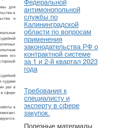
Федеральной
темы для
антимонопольной
льства в
службы по
ьства и
Калининградской
области по вопросам
ипальные
применения
судебной
азличных
законодательства РФ о
 опытным
контрактной системе
ниях его
за 1 и 2-й квартал 2023
стороной
года
судебной
 и судами
ин раз в
Требования к
 в сфере
специалисту и
эксперту в сфере
работы в
закупок.
помогают
ируются,
Полезные материалы