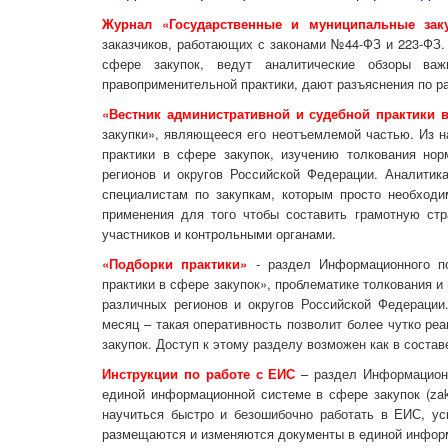
Журнал «Государственные и муниципальные зак
заказчиков, работающих с законами №44-ФЗ и 223-ФЗ.
сфере закупок, ведут аналитические обзоры ва
правоприменительной практики, дают разъяснения по р
«Вестник административной и судебной практики в
закупки», являющееся его неотъемлемой частью. Из н
практики в сфере закупок, изучению толкования но
регионов и округов Российской Федерации. Аналитик
специалистам по закупкам, которым просто необходи
применения для того чтобы составить грамотную ст
участников и контрольными органами.
«Подборки практики»
- раздел Информационного по
практики в сфере закупок», проблематике толкования 
различных регионов и округов Российской Федерации
месяц – такая оперативность позволит более чутко ре
закупок. Доступ к этому разделу возможен как в составе
Инструкции по работе с ЕИС
– раздел Информационн
единой информационной системе в сфере закупок (zaku
научиться быстро и безошибочно работать в ЕИС, ус
размещаются и изменяются документы в единой инфор