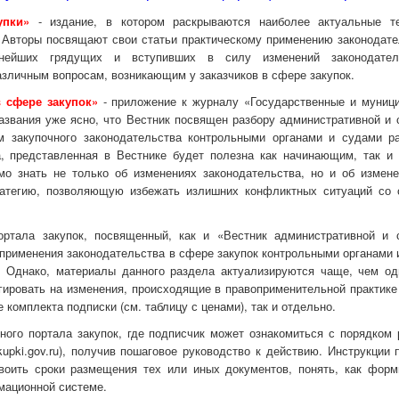
упки»
- издание, в котором раскрываются наиболее актуальные 
 Авторы посвящают свои статьи практическому применению законодате
жнейших грядущих и вступивших в силу изменений законодател
азличным вопросам, возникающим у заказчиков в сфере закупок.
 сфере закупок»
- приложение к журналу «Государственные и муниц
азвания уже ясно, что Вестник посвящен разбору административной и 
рм закупочного законодательства контрольными органами и судами р
а, представленная в Вестнике будет полезна как начинающим, так и
мо знать не только об изменениях законодательства, но и об измене
ратегию, позволяющую избежать излишних конфликтных ситуаций со 
ртала закупок, посвященный, как и «Вестник административной и 
и применения законодательства в сфере закупок контрольными органами
. Однако, материалы данного раздела актуализируются чаще, чем од
агировать на изменения, происходящие в правоприменительной практике
 комплекта подписки (см. таблицу с ценами), так и отдельно.
ого портала закупок, где подписчик может ознакомиться с порядком 
pki.gov.ru), получив пошаговое руководство к действию. Инструкции 
воить сроки размещения тех или иных документов, понять, как форм
мационной системе.