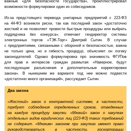
важные «для безопасности государства», проиллюстрировал
возможности формулировки один из собеседников.
Из-за предстоящего перевода унитарных предприятий с 223-ФЗ
на 44-ФЗ возникли риски, так как последний закон «достаточно
жесткий и не позволяет провести быстрые процедуры или выбрать
подрядчика без конкурса», отмечает гендиректор системы
электронных торгов «ТЭК-Торг» Дмитрий Сытин. В случае
с предприятиями, связанными с обороной и безопасностью, важна
не только цена, но и гибкость процедур, объясняет он логику
законодателей. Однако формулировка про значимость ФГУПов
для прав и интересов граждан размытая: «Наверное, будут
последующие разъяснения и дополнительные корректировки
закона». В нынешнем же варианте под нее можно подвести
«достаточно много организаций», рассуждает Сытин.
Два закона
«Жесткий» закон о контрактной системе, в частности,
требует соблюдения определенных сроков, отведенных
на каждую процедуру закупки. «Мягкий» закон о закупках
отдельных видов юридических лиц (223-ФЗ) таких требований
не содержит. «Мягким» законом при закупках имеют право
руководствоваться, в частности, госкорпорации