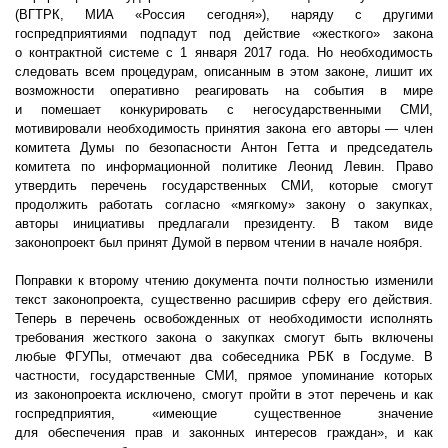
(ВГТРК, МИА «Россия сегодня»), наряду с другими
госпредприятиями подпадут под действие «жесткого» закона
о контрактной системе с 1 января 2017 года. Но необходимость
следовать всем процедурам, описанным в этом законе, лишит их
возможности оперативно реагировать на события в мире
и помешает конкурировать с негосударственными СМИ,
мотивировали необходимость принятия закона его авторы — член
комитета Думы по безопасности Антон Гетта и председатель
комитета по информационной политике Леонид Левин. Право
утвердить перечень государственных СМИ, которые смогут
продолжить работать согласно «мягкому» закону о закупках,
авторы инициативы предлагали президенту. В таком виде
законопроект был принят Думой в первом чтении в начале ноября.
Поправки к второму чтению документа почти полностью изменили
текст законопроекта, существенно расширив сферу его действия.
Теперь в перечень освобожденных от необходимости исполнять
требования жесткого закона о закупках смогут быть включены
любые ФГУПы, отмечают два собеседника РБК в Госдуме. В
частности, государственные СМИ, прямое упоминание которых
из законопроекта исключено, смогут пройти в этот перечень и как
госпредприятия, «имеющие существенное значение
для обеспечения прав и законных интересов граждан», и как