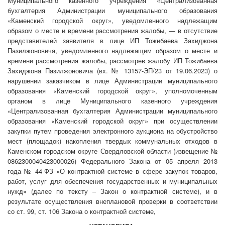
Муниципального казенного учреждения «Централизованная
бухгалтерия Администрации муниципального образования
«Каменский городской округ», уведомленного надлежащим
образом о месте и времени рассмотрения жалобы, — в отсутствие
представителей заявителя в лице ИП Тожибаева Захиджона
Пазилжоновича, уведомленного надлежащим образом о месте и
времени рассмотрения жалобы, рассмотрев жалобу ИП Тожибаева
Захиджона Пазилжоновича (вх. № 13157-ЭП/23 от 19.06.2023) о
нарушении заказчиком в лице Администрации муниципального
образования «Каменский городской округ», уполномоченным
органом в лице Муниципального казенного учреждения
«Централизованная бухгалтерия Администрации муниципального
образования «Каменский городской округ» при осуществлении
закупки путем проведения электронного аукциона на обустройство
мест (площадок) накопления твердых коммунальных отходов в
Каменском городском округе Свердловской области (извещение №
0862300040423000026) Федерального Закона от 05 апреля 2013
года № 44-ФЗ «О контрактной системе в сфере закупок товаров,
работ, услуг для обеспечения государственных и муниципальных
нужд» (далее по тексту – Закон о контрактной системе), и в
результате осуществления внеплановой проверки в соответствии
со ст. 99, ст. 106 Закона о контрактной системе,