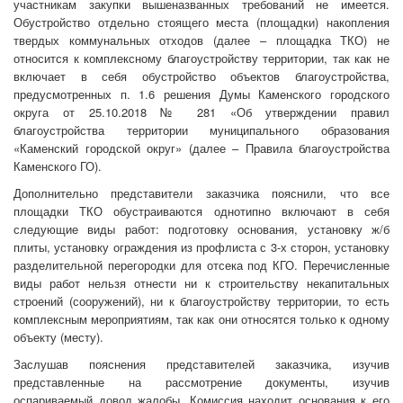
участникам закупки вышеназванных требований не имеется.
Обустройство отдельно стоящего места (площадки) накопления
твердых коммунальных отходов (далее – площадка ТКО) не
относится к комплексному благоустройству территории, так как не
включает в себя обустройство объектов благоустройства,
предусмотренных п. 1.6 решения Думы Каменского городского
округа от 25.10.2018 № 281 «Об утверждении правил
благоустройства территории муниципального образования
«Каменский городской округ» (далее – Правила благоустройства
Каменского ГО).
Дополнительно представители заказчика пояснили, что все
площадки ТКО обустраиваются однотипно включают в себя
следующие виды работ: подготовку основания, установку ж/б
плиты, установку ограждения из профлиста с 3-х сторон, установку
разделительной перегородки для отсека под КГО. Перечисленные
виды работ нельзя отнести ни к строительству некапитальных
строений (сооружений), ни к благоустройству территории, то есть
комплексным мероприятиям, так как они относятся только к одному
объекту (месту).
Заслушав пояснения представителей заказчика, изучив
представленные на рассмотрение документы, изучив
оспариваемый довод жалобы, Комиссия находит основания к его