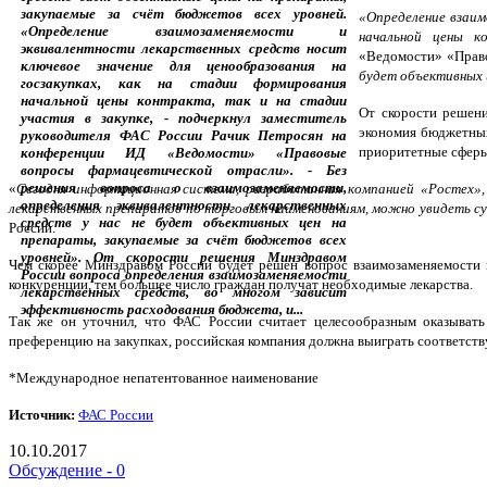
«Определение взаим
начальной цены к
«Ведомости» «Право
будет объективных 
От скорости решени
экономия бюджетных 
приоритетные сферы
«
Сегодня информационная система, разработанная компанией «Ростех»
лекарственных препаратов по торговым наименованиям, можно увидеть су
России.
Чем скорее Минздравом России будет решен вопрос взаимозаменяемости и
конкуренции, тем большее число граждан получат необходимые лекарства.
Так же он уточнил, что ФАС России считает целесообразным оказывать
преференцию на закупках, российская компания должна выиграть соответст
*Международное непатентованное наименование
Источник:
ФАС России
10.10.2017
Обсуждение - 0