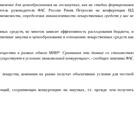
начение для ценообразования на госзакупках, как на стадии формирования
итель руководителя ФАС России Рачик Петросян на конференции ИД
меняемости, определения эквивалентности лекарственных средств у нас не
ных средств, во многом зависит эффективность расходования бюджета, и
твенные закупки и ценообразование в отношении лекарственных средств как
 вещества в рамках одного МНН*. Сравнивая эти данные со стоимостью
существуют в условиях минимальной конкуренции
», - сообщил замглавы ФАС
 лекарства, компании на рынке получат объективные условия для честной
нций, сохраняющих конкуренцию на закупках, т.е. прежде чем получить