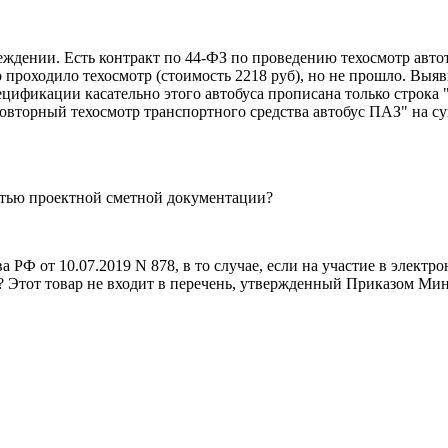
дении. Есть контракт по 44-ФЗ по проведению техосмотр автот
 проходило техосмотр (стоимость 2218 руб), но не прошло. Вы
спецификации касательно этого автобуса прописана только строка
вторный техосмотр транспортного средства автобус ПАЗ" на су
стью проектной сметной документации?
 РФ от 10.07.2019 N 878, в то случае, если на участие в элект
 Этот товар не входит в перечень, утвержденный Приказом Мин