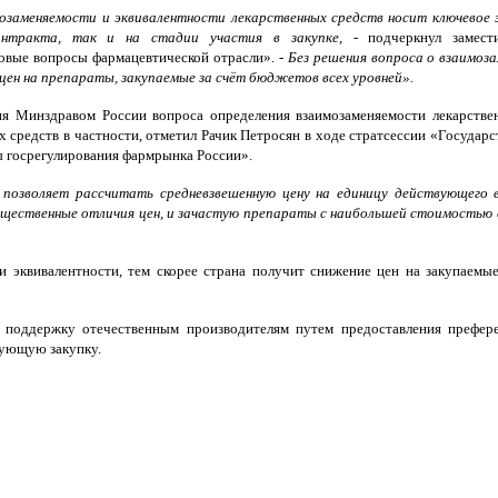
озаменяемости и эквивалентности лекарственных средств носит ключевое з
онтракта, так и на стадии участия в закупке,
- подчеркнул замест
вые вопросы фармацевтической отрасли». -
Без решения вопроса о взаимоза
цен на препараты, закупаемые за счёт бюджетов всех уровней».
я Минздравом России вопроса определения взаимозаменяемости лекарствен
средств в частности, отметил Рачик Петросян в ходе стратсессии «Государс
 госрегулирования фармрынка России».
, позволяет рассчитать средневзвешенную цену на единицу действующего
щественные отличия цен, и зачастую препараты с наибольшей стоимостью 
 эквивалентности, тем скорее страна получит снижение цен на закупаемые
 поддержку отечественным производителям путем предоставления префере
вующую закупку.