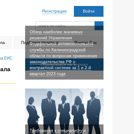
Регистрация
Войти
Обзор наиболее значимых
решений Управления
ала
Подборки практики
Виктор Дон
Федеральной антимонопольной
службы по Калининградской
области по вопросам применения
ла ЕИС.
законодательства РФ о
Подписаться на журнал
контрактной системе за 1 и 2-й
нала
квартал 2023 года
Требования к специалисту и