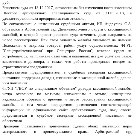
руб.
Решением суда от 13.12.2017, оставленным без изменения постановлением
Шестого арбитражного апелляционного суда от 21.03.2018, в
удовлетворении иска предпринимателя отказано.
Не согласившись с названными судебными актами, ИП Андрусюк С.А.
обратился в Арбитражный суд Дальневосточного округа с кассационной
жалобой, в которой просит решение суда отменить, дело направить на
новое рассмотрение. При этом заявитель жалобы указывает на наличие
Положения о закупках товаров, работ, услуг осуществляемых ФГУП
"Спецстройтехнологии" при Спецстрое России", которое судом не
истребовалось; на принятие ответчиком оказанных истцом услуг вне рамок
заключенного договора, а также, что работы проводились истцом на
стратегическом предприятии.
Представитель предпринимателя в судебном заседании кассационной
инстанции поддержал доводы, изложенные в кассационной жалобе, дав по
ним пояснения.
ФГУП "ГВСУ по специальным объектам" доводы кассационной жалобы
истца отклонило по мотивам, изложенным в отзыве; извещенное
надлежащим образом о времени и месте рассмотрения кассационной
жалобы, в том числе посредством размещения соответствующей
информации на официальном сайте арбитражного суда, явку своего
представителя в судебное заседание кассационной инстанции не
обеспечило.
Проверив правильность применения судами обеих инстанций норм
материального и процессуального права, Арбитражный суд