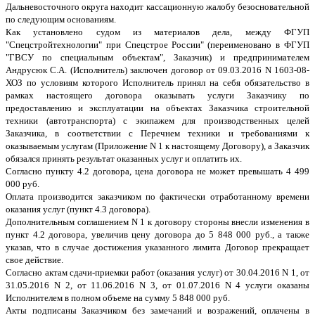
Дальневосточного округа находит кассационную жалобу безосновательной
по следующим основаниям.
Как установлено судом из материалов дела, между ФГУП
"Спецстройтехнологии" при Спецстрое России" (переименовано в ФГУП
"ГВСУ по специальным объектам", Заказчик) и предпринимателем
Андрусюк С.А. (Исполнитель) заключен договор от 09.03.2016 N 1603-08-
ХОЗ по условиям которого Исполнитель принял на себя обязательство в
рамках настоящего договора оказывать услуги Заказчику по
предоставлению и эксплуатации на объектах Заказчика строительной
техники (автотранспорта) с экипажем для производственных целей
Заказчика, в соответствии с Перечнем техники и требованиями к
оказываемым услугам (Приложение N 1 к настоящему Договору), а Заказчик
обязался принять результат оказанных услуг и оплатить их.
Согласно пункту 4.2 договора, цена договора не может превышать 4 499
000 руб.
Оплата производится заказчиком по фактически отработанному времени
оказания услуг (пункт 4.3 договора).
Дополнительным соглашением N 1 к договору стороны внесли изменения в
пункт 4.2 договора, увеличив цену договора до 5 848 000 руб., а также
указав, что в случае достижения указанного лимита Договор прекращает
свое действие.
Согласно актам сдачи-приемки работ (оказания услуг) от 30.04.2016 N 1, от
31.05.2016 N 2, от 11.06.2016 N 3, от 01.07.2016 N 4 услуги оказаны
Исполнителем в полном объеме на сумму 5 848 000 руб.
Акты подписаны Заказчиком без замечаний и возражений, оплачены в