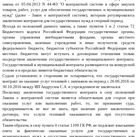
закона от 05.04.2013 N 44-ФЗ "О контрактной системе в сфере закупок
товаров, работ, услуг для обеспечения государственных и муниципальных
нужд" (далее - Закон о контрактной системе), которым регулировалось
заключение контрактов для государственных нужд в спорный период.
Исходя из положений данного закона, а также пунктов 1 и 2 статьи 72
Бюджетного кодекса Российской Федерации государственные органы,
органы управления внебюджетными фондами, органы местного
самоуправления, казенные учреждения и иные получатели средств
федерального бюджета, бюджетов субъектов Российской Федерации или
местных бюджетов могут вступать в договорные отношения только
посредством заключения государственного и муниципального контракта.
Государственный и муниципальный контракты размещаются на конкурсной
основе и в пределах лимитов бюджетных обязательств.
Судом установлено и сторонами не оспаривается, что государственный
контракт на оказание услуг техникой с экипажем на период с 26.06.2016 по
30.10.2016 между ИП Андрусюк С.А. и учреждением не заключался.
Поскольку заключение государственного контракта в силу положений
Закона о контрактной системе является обязательным для сторон при
оказании услуг или выполнении работ, то, по признанию суда,
предприниматель не мог не знать, при наличии ранее заключенного
договора, что услуги техникой оказываются им при отсутствии
обязательства.
Таким образом, в силу пункта 4 статьи 1109 ГК РФ, не подлежит взысканию
плата за фактически оказанные услуги для государственных и
муниципальных нужд в отсутствие заключенного государственного или