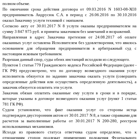
полном объеме.
По окончании срока действия договора от 09.03.2016 N 1603-08-ХОЗ
предприниматель Андрусюк С.А. в период с 26.06.2016 по 30.10.2016
оказал Заказчику услуги техникой с экипажем.
Согласно акту от 30.01.2017 N 8 услуги оказаны предпринимателем на
сумму 3 847 975 руб. и приняты заказчиком без замечаний и возражений.
Направленная в адрес Заказчика претензия от 24.08.2017 об оплате
оказанных услуг оставлена Исполнителем без удовлетворения, что явилось
основанием для обращения предпринимателя в арбитражный суд с
настоящим исковым требованием.
Разрешая данный спор, суды обеих инстанций исходили из следующего.
Пунктом 1 статьи 779 Гражданского кодекса Российской Федерации (далее -
ГК РФ) предусмотрено, что по договору возмездного оказания услуг
исполнитель обязуется по заданию заказчика оказать услуги (совершить
определенные действия или осуществить определенную деятельность), а
заказчик обязуется оплатить эти услуги.
Заказчик обязан оплатить оказанные ему услуги в сроки и в порядке,
которые указаны в договоре возмездного оказания услуг (пункт 1 статьи
781 ГК РФ).
Судом установлено, что факт оказания услуг со стороны истца
подтвержден двусторонним актом от 30.01.2017 N 8, а также справками для
расчетов за выполненные работы от 30.01.2017 N 200-280, реестром
использованных механизмов.
Исходя из правового статуса ответчика судом определено, что к
отношениям сторон подлежат применению положения Федерального