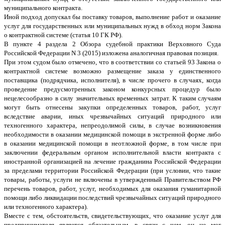
муниципального контракта.
Иной подход допускал бы поставку товаров, выполнение работ и оказание
услуг для государственных или муниципальных нужд в обход норм Закона
о контрактной системе (статья 10 ГК РФ).
В пункте 4 раздела 2 Обзора судебной практики Верховного Суда
Российской Федерации N 3 (2015) изложена аналогичная правовая позиция.
При этом судом было отмечено, что в соответствии со статьей 93 Закона о
контрактной системе возможно размещение заказа у единственного
поставщика (подрядчика, исполнителя), в числе прочего в случаях, когда
проведение предусмотренных законом конкурсных процедур было
нецелесообразно в силу значительных временных затрат. К таким случаям
могут быть отнесены закупки определенных товаров, работ, услуг
вследствие аварии, иных чрезвычайных ситуаций природного или
техногенного характера, непреодолимой силы, в случае возникновения
необходимости в оказании медицинской помощи в экстренной форме либо
в оказании медицинской помощи в неотложной форме, в том числе при
заключении федеральным органом исполнительной власти контракта с
иностранной организацией на лечение гражданина Российской Федерации
за пределами территории Российской Федерации (при условии, что такие
товары, работы, услуги не включены в утвержденный Правительством РФ
перечень товаров, работ, услуг, необходимых для оказания гуманитарной
помощи либо ликвидации последствий чрезвычайных ситуаций природного
или техногенного характера).
Вместе с тем, обстоятельств, свидетельствующих, что оказание услуг для
предпринимателя является обязательным, в связи с чем, он не мог