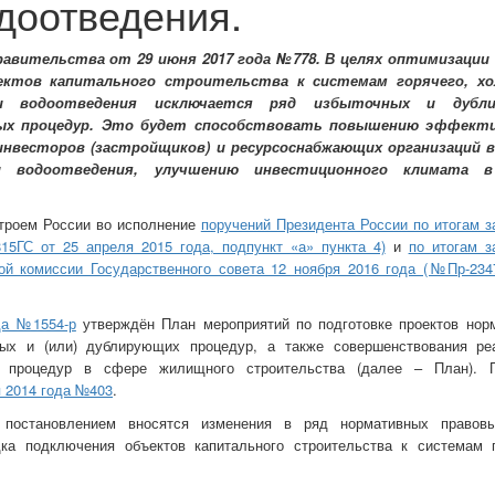
доотведения.
авительства от 29 июня 2017 года №778. В целях оптимизации
ектов капитального строительства к системам горячего, хо
 и водоотведения исключается ряд избыточных и дубли
ых процедур. Это будет способствовать повышению эффект
нвесторов (застройщиков) и ресурсоснабжающих организаций в
и водоотведения, улучшению инвестиционного климата 
троем России во исполнение
поручений Президента России по итогам з
15ГС от 25 апреля 2015 года, подпункт «а» пункта 4)
и
по итогам з
ной комиссии Государственного совета 12 ноября 2016 года (№Пр-234
да №1554-р
утверждён План мероприятий по подготовке проектов нор
ых и (или) дублирующих процедур, а также совершенствования ре
 процедур в сфере жилищного строительства (далее – План). 
я 2014 года №403
.
постановлением вносятся изменения в ряд нормативных правов
ка подключения объектов капитального строительства к системам г