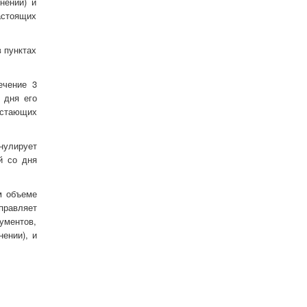
нении) и
астоящих
 пунктах
ечение 3
 дня его
остающих
нулирует
й со дня
м объеме
правляет
ументов,
ении), и