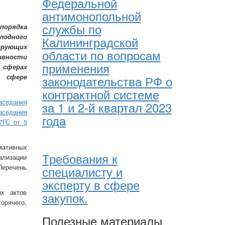
Федеральной
антимонопольной
службы по
 порядка
лодного
Калининградской
рующих
области по вопросам
ивности
применения
 сферах
в сфере
законодательства РФ о
контрактной системе
аседания
за 1 и 2-й квартал 2023
аседания
года
7ГС от 5
мативных
Требования к
ализации
Перечень
специалисту и
эксперту в сфере
ых актов
закупок.
орячего,
Полезные материалы