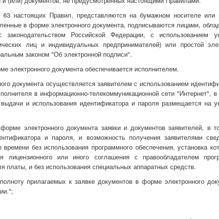
й и (или) документов, не предусмотренных настоящими Правилами.
и 63 настоящих Правил, представляются на бумажном носителе или
авленные в форме электронного документа, подписываются лицами, обл
 законодательством Российской Федерации, с использованием у
ических лиц и индивидуальных предпринимателей) или простой эле
альным законом "Об электронной подписи".
ме электронного документа обеспечивается исполнителем.
ного документа осуществляется заявителем с использованием идентифи
полнителя в информационно-телекоммуникационной сети "Интернет", в 
 выдачи и использования идентификатора и пароля размещается на у
 форме электронного документа заявки и документов заявителей, в т
ентификатора и пароля, и возможность получения заявителями све
 времени без использования программного обеспечения, установка кот
ия лицензионного или иного соглашения с правообладателем прог
я платы, и без использования специальных аппаратных средств.
 полноту прилагаемых к заявке документов в форме электронного док
ии.";