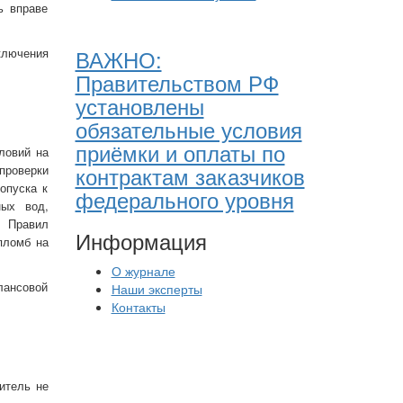
ь вправе
ВАЖНО:
ключения
Правительством РФ
установлены
обязательные условия
приёмки и оплаты по
ловий на
контрактам заказчиков
проверки
опуска к
федерального уровня
ных вод,
и Правил
Информация
пломб на
О журнале
лансовой
Наши эксперты
Контакты
итель не