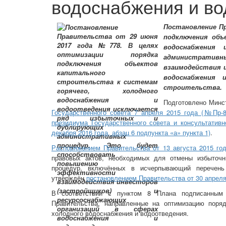
водоснабжения и во
Постановление Пр
подключения объ
водоснабжения
административн
взаимодействия и
водоснабжения 
строительства.
Подготовлено Минс
Государственного совета 7 апреля 2015 года (№Пр-8
президиума Государственного совета и консультатив
декабря 2016 года, абзац 6 подпункта «а» пункта 1)
.
Распоряжением Правительства от 13 августа 2015 го
правовых актов, необходимых для отмены избыточн
процедур, включённых в исчерпывающий перечень
утверждён
постановлением Правительства от 30 апрел
В соответствии с пунктом 8 Плана подписанным 
Правительства, направленные на оптимизацию поряд
холодного водоснабжения и водоотведения.