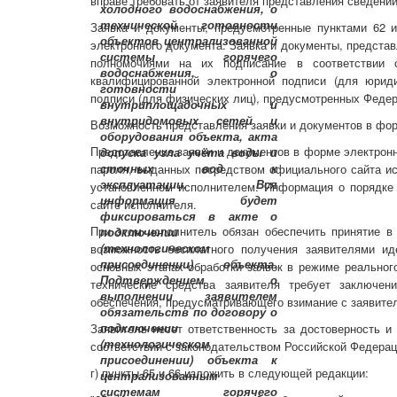
вправе требовать от заявителя представления сведени
Заявка и документы, предусмотренные пунктами 62 
электронного документа. Заявка и документы, предст
полномочиями на их подписание в соответствии с
квалифицированной электронной подписи (для юрид
подписи (для физических лиц), предусмотренных Федер
Возможность представления заявки и документов в фор
Представление заявки и документов в форме электрон
пароля, выданных посредством официального сайта ис
установленном исполнителем. Информация о порядке
сайте исполнителя.
При этом исполнитель обязан обеспечить принятие в
возможность бесплатного получения заявителями ид
основных этапах обработки заявок в режиме реального
технические средства заявителя требует заключен
обеспечения, предусматривающего взимание с заявител
Заявитель несет ответственность за достоверность и
соответствии с законодательством Российской Федерац
г) пункты 65 и 66 изложить в следующей редакции: