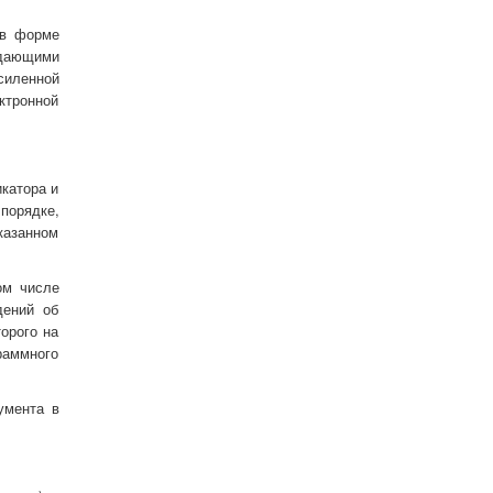
 в форме
адающими
силенной
ктронной
катора и
порядке,
казанном
ом числе
дений об
орого на
раммного
умента в