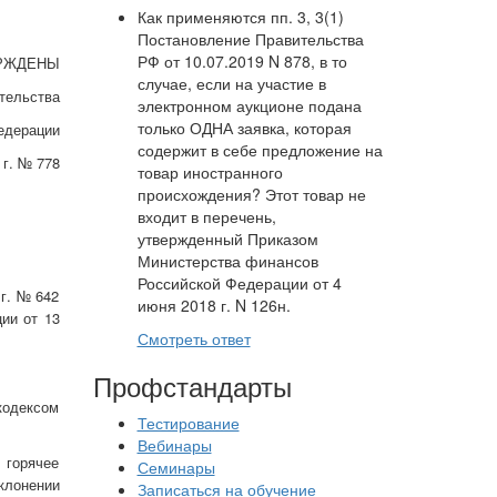
Как применяются пп. 3, 3(1)
Постановление Правительства
РФ от 10.07.2019 N 878, в то
РЖДЕНЫ
случае, если на участие в
тельства
электронном аукционе подана
только ОДНА заявка, которая
едерации
содержит в себе предложение на
 г. № 778
товар иностранного
происхождения? Этот товар не
входит в перечень,
утвержденный Приказом
Министерства финансов
Российской Федерации от 4
г. № 642
июня 2018 г. N 126н.
ии от 13
Смотреть ответ
Профстандарты
кодексом
Тестирование
Вебинары
 горячее
Семинары
клонении
Записаться на обучение