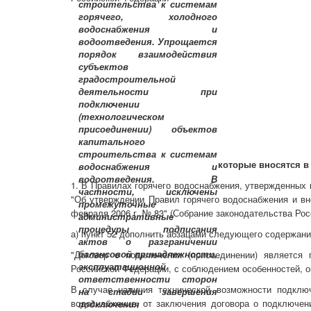
которые вносятся в
1. В Правилах горячего водоснабжения, утвержденных 
"Об утверждении Правил горячего водоснабжения и вн
февраля 2006 г. № 83" (Собрание законодательства Росс
а) пункт 52 дополнить абзацами следующего содержани
"Договор о подключении (присоединении) является
Российской Федерации, с соблюдением особенностей, 
В случае наличия технической возможности подключ
водоснабжение, от заключения договора о подключени