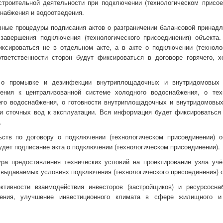
строительной деятельности при подключении (технологическом присое
снабжения и водоотведения.
ные процедуры подписания актов о разграничении балансовой принадл
 завершения подключения (технологического присоединения) объекта.
ксироваться не в отдельном акте, а в акте о подключении (техноло
ответственности сторон будут фиксироваться в договоре горячего, х
 о промывке и дезинфекции внутриплощадочных и внутридомовых
ения к централизованной системе холодного водоснабжения, о тех
его водоснабжения, о готовности внутриплощадочных и внутридомовых
 и сточных вод к эксплуатации. Вся информация будет фиксироваться 
.
ств по договору о подключении (технологическом присоединении) о
дет подписание акта о подключении (технологическом присоединении).
ура предоставления технических условий на проектирование узла учё
в выдаваемых условиях подключения (технологического присоединения) 
тивности взаимодействия инвесторов (застройщиков) и ресурсосн
ения, улучшение инвестиционного климата в сфере жилищного и