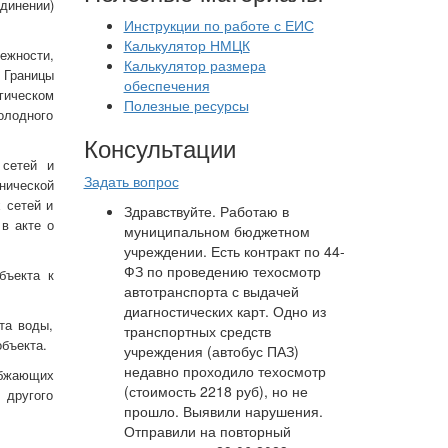
динении)
Инструкции по работе с ЕИС
Калькулятор НМЦК
ежности,
Калькулятор размера
 Границы
обеспечения
гическом
Полезные ресурсы
олодного
Консультации
 сетей и
Задать вопрос
нической
 сетей и
Здравствуйте. Работаю в
в акте о
муниципальном бюджетном
учреждении. Есть контракт по 44-
ФЗ по проведению техосмотр
бъекта к
автотранспорта с выдачей
диагностических карт. Одно из
та воды,
транспортных средств
объекта.
учреждения (автобус ПАЗ)
недавно проходило техосмотр
абжающих
(стоимость 2218 руб), но не
 другого
прошло. Выявили нарушения.
Отправили на повторный