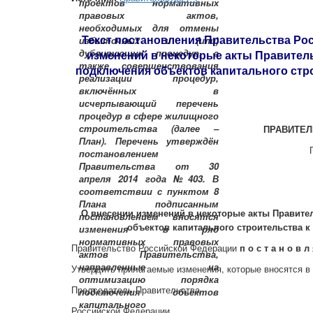
Текст постановления Правительства Рос
изменений в некоторые акты Правител
подключения объектов капитального стро
ПРАВИТЕЛ
О внесении изменений в некоторые акты Правите
объектов капитального строительства к
Правительство Российской Федерации
п о с т а н о в л 
Утвердить прилагаемые изменения, которые вносятся в
Председатель Правительства
Российской Федерац