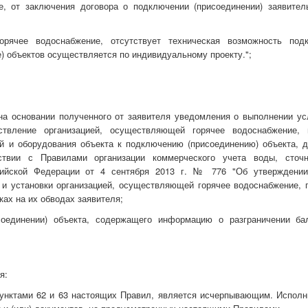
е, от заключения договора о подключении (присоединении) заявител
рячее водоснабжение, отсутствует техническая возможность под
е) объектов осуществляется по индивидуальному проекту.";
 на основании полученного от заявителя уведомления о выполнении ус
ствление организацией, осуществляющей горячее водоснабжение, 
й и оборудования объекта к подключению (присоединению) объекта, д
ствии с Правилами организации коммерческого учета воды, сточ
сийской Федерации от 4 сентября 2013 г. № 776 "Об утверждени
, и установки организацией, осуществляющей горячее водоснабжение, 
ках на их обводах заявителя;
соединении) объекта, содержащего информацию о разграничении ба
я:
пунктами 62 и 63 настоящих Правил, является исчерпывающим. Исполн