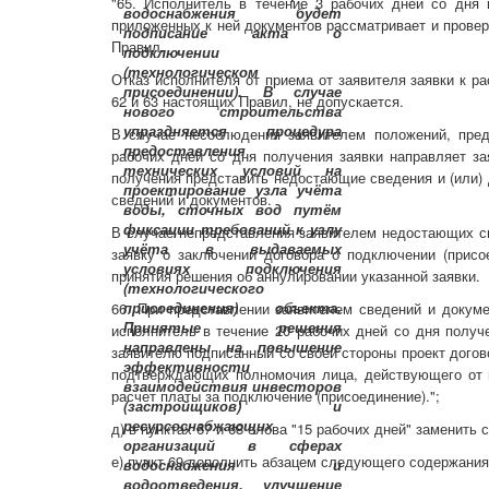
"65. Исполнитель в течение 3 рабочих дней со дня 
приложенных к ней документов рассматривает и провер
Правил.
Отказ исполнителя от приема от заявителя заявки к р
62 и 63 настоящих Правил, не допускается.
В случае несоблюдения заявителем положений, пред
рабочих дней со дня получения заявки направляет з
получения представить недостающие сведения и (или)
сведений и документов.
В случае непредставления заявителем недостающих све
заявку о заключении договора о подключении (присо
принятия решения об аннулировании указанной заявки.
66. При представлении заявителем сведений и докум
исполнитель в течение 20 рабочих дней со дня получ
заявителю подписанный со своей стороны проект догов
подтверждающих полномочия лица, действующего от и
расчет платы за подключение (присоединение).";
д) в пунктах 67 и 68 слова "15 рабочих дней" заменить 
е) пункт 69 дополнить абзацем следующего содержания