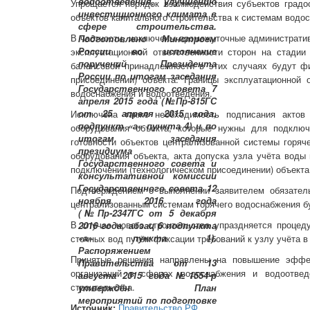
Упрощается порядок взаимодействия субъектов градо
объектов капитального строительства к системам водо
В частности, исключены промежуточные административ
эксплуатационной ответственности сторон на стадии
балансовой принадлежности в этих случаях будут фи
присоединении) объекта. Границы эксплуатационной 
водоснабжения и водоотведения.
Исключена также необходимость подписания актов
оборудования объекта, которые нужны для подключ
готовности объектов централизованной системы горяч
оборудования объекта, акта допуска узла учёта воды
подключении (технологическом присоединении) объекта
Подтверждением о выполнении заявителем обязатель
централизованным системам горячего водоснабжения бу
В случае нового строительства упраздняется процед
сточных вод путём фиксации требований к узлу учёта 
Принятые решения направлены на повышение эффек
организаций в сферах водоснабжения и водоотвед
строительства.
Источник:
Правительство РФ