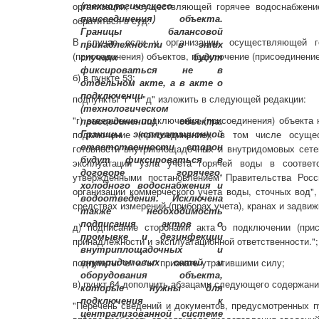
организации, осуществляющей горячее водоснабжени
обратиться в суд.
В случае если у организации, осуществляющей го
(присоединения) объектов, подключение (присоединени
б) в пункте 53:
подпункты "г" и "д" изложить в следующей редакции:
"г) завершение подключения (присоединения) объекта
подключение (присоединение), в том числе осуще
готовности внутриплощадочных и внутридомовых сете
эксплуатации узла учета горячей воды в соответ
утвержденными постановлением Правительства Рос
организации коммерческого учета воды, сточных вод"
средствах измерений (приборах учета), кранах и задвиж
д) подписание сторонами акта о подключении (при
принадлежности и эксплуатационной ответственности.";
подпункты "е" и "ж" признать утратившими силу;
в) пункт 64 дополнить абзацами следующего содержани
"Перечень сведений и документов, предусмотренных 