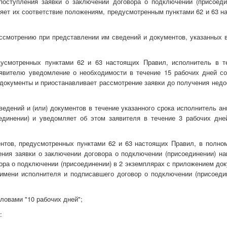
поступления заявки о заключении договора о подключении (присоеди
яет их соответствие положениям, предусмотренным пунктами 62 и 63 н
ассмотрению при представлении им сведений и документов, указанных в
усмотренных пунктами 62 и 63 настоящих Правил, исполнитель в т
аявителю уведомление о необходимости в течение 15 рабочих дней со
 документы и приостанавливает рассмотрение заявки до получения нед
дений и (или) документов в течение указанного срока исполнитель ан
единении) и уведомляет об этом заявителя в течение 3 рабочих дне
ентов, предусмотренных пунктами 62 и 63 настоящих Правил, в полно
ения заявки о заключении договора о подключении (присоединении) на
ора о подключении (присоединении) в 2 экземплярах с приложением док
мени исполнителя и подписавшего договор о подключении (присоедин
словами "10 рабочих дней";
: