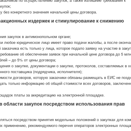
аказчиков по осуществлению закупок, а также излишние требования к
купок;
у без конкретного значения начальной цены договора.
закционных издержек и стимулирование к снижению
ния закупок в антимонопольном органе;
вки любое юридическое лицо имеет право подачи жалобы, а после оконча
заказчика есть только у лица, которое подало заявку на участие в закуп
ребование об обеспечении заявок при начальной цене договора до 5 млн
блей – до 5% от цены договора;
ения о закупке, документации о закупке, протоколов, составляемых в х
енного поставщика (подрядчика, исполнителя);
имости договоров, которую заказчики обязаны размещать в ЕИС не позд
щать только информацию об общей стоимости всех договоров, заключен
ощадок платы за аккредитацию на электронной площадке.
 в области закупок посредством использования прав
вляться посредством принятия модельных положений о закупках для ком
их применению, рекомендуемого перечня операторов электронных площа