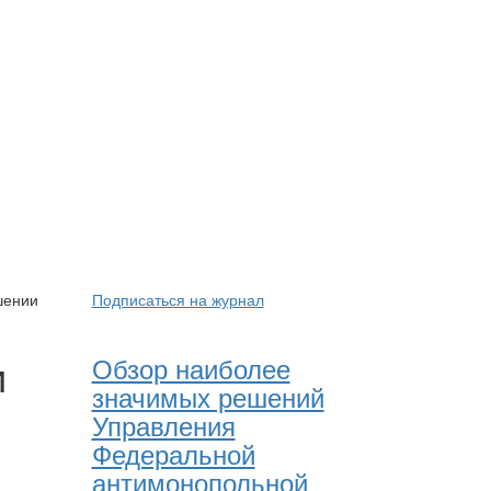
шении
Подписаться на журнал
и
Обзор наиболее
значимых решений
я
Управления
Федеральной
антимонопольной