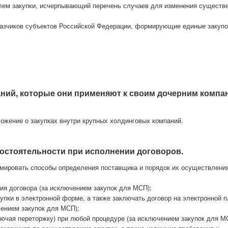
елем закупки, исчерпывающий перечень случаев для изменения существ
аказчиков субъектов Российской Федерации, формирующие единые закуп
ваний, которые они применяют к своим дочерним компа
ложение о закупках внутри крупных холдинговых компаний.
остоятельности при исполнении договоров.
мировать способы определения поставщика и порядок их осуществления
ния договора (за исключением закупок для МСП);
купки в электронной форме, а также заключать договор на электронной 
чением закупок для МСП);
ючая переторжку) при любой процедуре (за исключением закупок для М