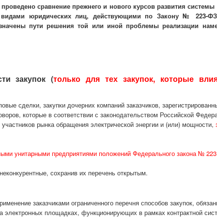
проведено сравнение прежнего и нового курсов развития системы 
видами юридических лиц, действующими по Закону № 223-ФЗ
значены пути решения той или иной проблемы реализации наме
ти закупок (
только для тех закупок, которые вли
пповые сделки, закупки дочерних компаний заказчиков, зарегистрированн
оворов, которые в соответствии с законодательством Российской Федер
 участников рынка обращения электрической энергии и (или) мощности,
ными унитарными предприятиями положений Федерального закона № 223
неконкурентные, сохранив их перечень открытым.
применение заказчиками ограниченного перечня способов закупок, обязан
на электронных площадках, функционирующих в рамках контрактной сис