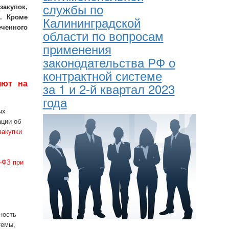
службы по
закупок,
. Кроме
Калининградской
ченного
области по вопросам
применения
законодательства РФ о
контрактной системе
яют на
за 1 и 2-й квартал 2023
года
ых
ации об
закупки
-ФЗ при
ность
темы,