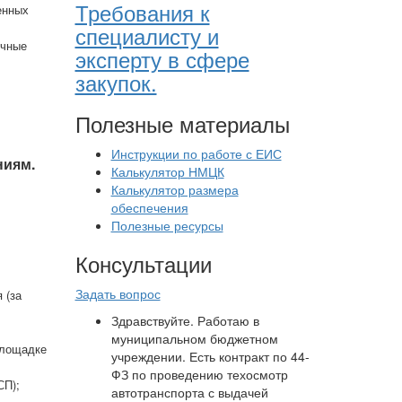
Требования к
енных
специалисту и
очные
эксперту в сфере
закупок.
Полезные материалы
Инструкции по работе с ЕИС
ниям.
Калькулятор НМЦК
Калькулятор размера
обеспечения
Полезные ресурсы
Консультации
Задать вопрос
 (за
Здравствуйте. Работаю в
муниципальном бюджетном
площадке
учреждении. Есть контракт по 44-
ФЗ по проведению техосмотр
СП);
автотранспорта с выдачей