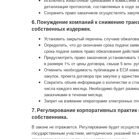
Исключить избыточные требования к комиссиям з
детализации протоколов, составляемых в ходе за
Сохранить право заказчиков осуществлять закупк
6. Понуждение компаний к снижению тран
собственных издержек.
Установить закрытый перечень случаев обжалова
Определить, что до окончания срока подачи зая
срока подачи заявок право обжалования действий 
Предусмотреть право заказчиков устанавливать т
в размере 1% от цены договора, свыше 5 млн. ру
Отменить необходимость публикации в ЕСИ извещ
закупок, проекта договора при закупке у единств
Сократить объем информации о количестве и сто
числа каждого месяца. Необходимо будет разме
заказчиками в течении месяца;
Запрет на взимание операторами электронных пл
7. Регулирование корпоративных практик
собственника.
В законе не отражается. Регулирование будет осущест
государственным участием, методических указаний по 