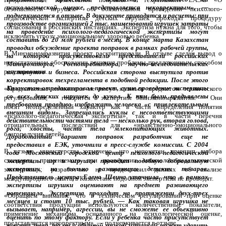
безопасности игрушек» об обязательном проведении психолого-
педагогической экспертизы детских игрушек проходят процедуру
согласования в российских инстанциях. Экспертиза нужна для того, чтобы
исключить угрозу эмоциональному здоровью ребенка.
В Минэкономразвития проект раскритиковали. В отзыве сделан вывод о
недостаточном обосновании решения проблемы предложенным способом
регулирования.
«Предлагаемые положения не могут являться предметом технического
регулирования, — говорится в экспертизе Минэкономразвития. — Они
носят неопределенный характер как в части определения понятия
«психолого-педагогическая экспертиза», так и в части перечня
отрицательных последствий для «нравственно-эмоционального
благополучия детей».
В отзыве министерства отмечено, что непонятен принцип выбора
стандарта, применяемого при проведении «психолого-педагогической
экспертизы»; разработчик не предоставил данных об анализе
международного опыта, в Казахстане подобной экспертизы не проводят.
«Обращаем внимание, что в техническом регулировании при оценке
соответствия продукции используются количественные показатели,
применение механизма, основанного на психологической оценке,
представляется некорректным», — подчеркивается в отзыве.