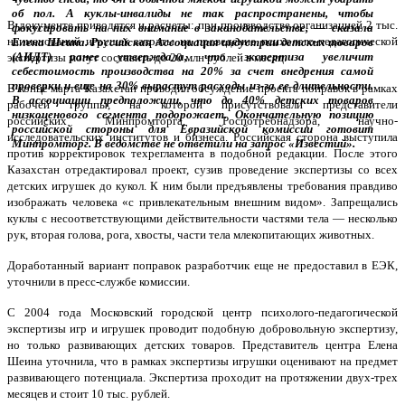
В документе приводятся и расчеты: при производстве организацией 2 тыс.
наименований игрушек затраты на проведение психолого-педагогической
экспертизы могут составить до 20 млн рублей в месяц.
В конце марта Казахстан проводил обсуждение проекта поправок в рамках
рабочей группы, на которой присутствовали представители
российских Минпромторга, Роспотребнадзора, научно-
исследовательских институтов и бизнеса. Российская сторона выступила
против корректировок техрегламента в подобной редакции. После этого
Казахстан отредактировал проект, сузив проведение экспертизы со всех
детских игрушек до кукол. К ним были предъявлены требования правдиво
изображать человека «с привлекательным внешним видом». Запрещались
куклы с несоответствующими действительности частями тела — несколько
рук, вторая голова, рога, хвосты, части тела млекопитающих животных.
Доработанный вариант поправок разработчик еще не предоставил в ЕЭК,
уточнили в пресс-службе комиссии.
С 2004 года Московский городской центр психолого-педагогической
экспертизы игр и игрушек проводит подобную добровольную экспертизу,
но только развивающих детских товаров. Представитель центра Елена
Шеина уточнила, что в рамках экспертизы игрушки оценивают на предмет
развивающего потенциала. Экспертиза проходит на протяжении двух-трех
месяцев и стоит 10 тыс. рублей.