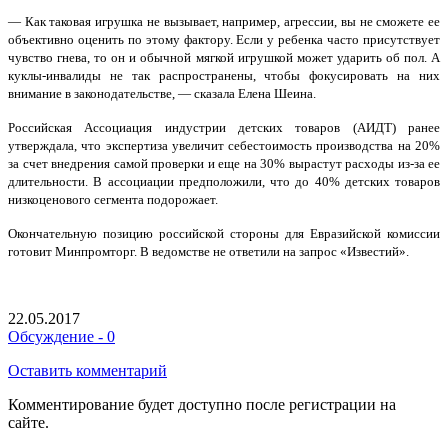
— Как таковая игрушка не вызывает, например, агрессии, вы не сможете ее
объективно оценить по этому фактору. Если у ребенка часто присутствует
чувство гнева, то он и обычной мягкой игрушкой может ударить об пол. А
куклы-инвалиды не так распространены, чтобы фокусировать на них
внимание в законодательстве, — сказала Елена Шеина.
Российская Ассоциация индустрии детских товаров (АИДТ) ранее
утверждала, что экспертиза увеличит себестоимость производства на 20%
за счет внедрения самой проверки и еще на 30% вырастут расходы из-за ее
длительности. В ассоциации предположили, что до 40% детских товаров
низкоценового сегмента подорожает.
Окончательную позицию российской стороны для Евразийской комиссии
готовит Минпромторг. В ведомстве не ответили на запрос «Известий».
22.05.2017
Обсуждение - 0
Оставить комментарий
Комментирование будет доступно после регистрации на
сайте.