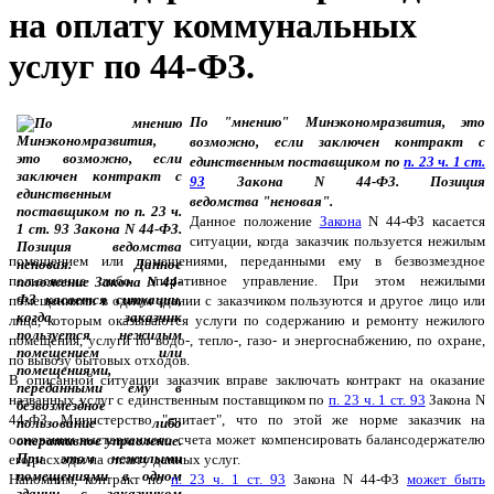
на оплату коммунальных
услуг по 44-ФЗ.
По
мнению
Минэкономразвития, это
возможно, если заключен контракт с
единственным поставщиком по
п. 23 ч. 1 ст.
93
Закона N 44-ФЗ. Позиция
ведомства
неновая
.
Данное положение
Закона
N 44-ФЗ касается
ситуации, когда заказчик пользуется нежилым
помещением или помещениями, переданными ему в безвозмездное
пользование либо оперативное управление. При этом нежилыми
помещениями в одном здании с заказчиком пользуются и другое лицо или
лица, которым оказываются услуги по содержанию и ремонту нежилого
помещения, услуги по водо-, тепло-, газо- и энергоснабжению, по охране,
по вывозу бытовых отходов.
В описанной ситуации заказчик вправе заключать контракт на оказание
названных услуг с единственным поставщиком по
п. 23 ч. 1 ст. 93
Закона N
44-ФЗ. Министерство
считает
, что по этой же норме заказчик на
основании выставленного счета может компенсировать балансодержателю
его расходы на оплату данных услуг.
Напомним, контракт по
п. 23 ч. 1 ст. 93
Закона N 44-ФЗ
может быть