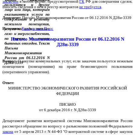
заключен
в любой форме, предусмотренной
ГК
РФ для совершения сделок.
Вносить сведения о нем в реестр контрактов
не требуется
.
Документ:
Письмо Минэкономразвития России от 06.12.2016 N Д28и-3339
Источник:
Консультант Плюс
Письмо Минэкономразвития России от 06.12.2016 N
Д28и-3339
Вопрос:
О закупке коммунальных услуг, если заказчик пользуется нежилым
помещением (помещениями) на праве безвозмездного пользования
(оперативного управления).
Ответ:
МИНИСТЕРСТВО ЭКОНОМИЧЕСКОГО РАЗВИТИЯ РОССИЙСКОЙ
ФЕДЕРАЦИИ
ПИСЬМО
от 6 декабря 2016 г. N Д28и-3339
Департамент развития контрактной системы Минэкономразвития России
рассмотрел обращение по вопросу о разъяснении положений Федерального
закона
от 5 апреля 2013 г. N 44-ФЗ "О контрактной системе в сфере закупок