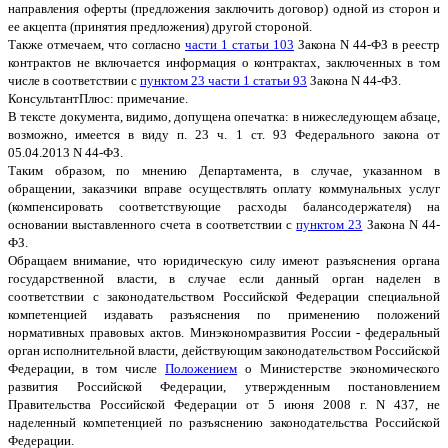
направления оферты (предложения заключить договор) одной из сторон и
ее акцепта (принятия предложения) другой стороной.
Также отмечаем, что согласно
части 1 статьи 103
Закона N 44-ФЗ в реестр
контрактов не включается информация о контрактах, заключенных в том
числе в соответствии с
пунктом 23 части 1 статьи 93
Закона N 44-ФЗ.
КонсультантПлюс: примечание.
В тексте документа, видимо, допущена опечатка: в нижеследующем абзаце,
возможно, имеется в виду п. 23 ч. 1 ст. 93 Федерального закона от
05.04.2013 N 44-ФЗ.
Таким образом, по мнению Департамента, в случае, указанном в
обращении, заказчики вправе осуществлять оплату коммунальных услуг
(компенсировать соответствующие расходы балансодержателя) на
основании выставленного счета в соответствии с
пунктом 23
Закона N 44-
ФЗ.
Обращаем внимание, что юридическую силу имеют разъяснения органа
государственной власти, в случае если данный орган наделен в
соответствии с законодательством Российской Федерации специальной
компетенцией издавать разъяснения по применению положений
нормативных правовых актов. Минэкономразвития России - федеральный
орган исполнительной власти, действующим законодательством Российской
Федерации, в том числе
Положением
о Министерстве экономического
развития Российской Федерации, утвержденным постановлением
Правительства Российской Федерации от 5 июня 2008 г. N 437, не
наделенный компетенцией по разъяснению законодательства Российской
Федерации.