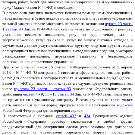
товаров, работ, услуг для обеспечения государственных и муниципальных
нужд" (далее - Закон N 44-ФЗ) и сообщает.
В случае если заказчик пользуется нежилым помещением (помещениями),
переданным ему в безвозмездное пользование или оперативное управление,
то такой заказчик вправе заключить контракт на основании
пункта 23 части
1 статьи 93
Закона N 44-ФЗ на оказание услуг по содержанию и ремонту
указанного нежилого помещения, услуг по водо-, тепло-, газо- и
энергоснабжению, услуг по охране, услуг по вывозу бытовых отходов, в
случае если данные услуги оказываются другому лицу или другим лицам,
пользующимся нежилыми помещениями, находящимися в здании, в котором
расположено помещение, переданное заказчику в безвозмездное
пользование или оперативное управление.
При этом согласно
части 15 статьи 34
Федерального закона от 5 апреля
2013 г. N 44-ФЗ "О контрактной системе в сфере закупок товаров, работ,
услуг для обеспечения государственных и муниципальных нужд" (далее -
Закон N 44-ФЗ) при заключении контракта в случае, предусмотренном в том
числе
пунктом 23 части 1 статьи 93
указанного Федерального закона,
требования
частей 4
-
9
,
11
-
13 статьи 34
Закона N 44-ФЗ заказчиком могут
не применяться к указанному контракту. В этих случаях контракт может
быть заключен в любой форме, предусмотренной Гражданским
кодексом
Российской Федерации для совершения сделок.
В соответствии с нормами
статей 432
и
434
Гражданского кодекса
Российской Федерации договор заключается в любой форме,
предусмотренной для совершения сделок (если законом для договоров
данного вида не установлена определенная форма), посредством