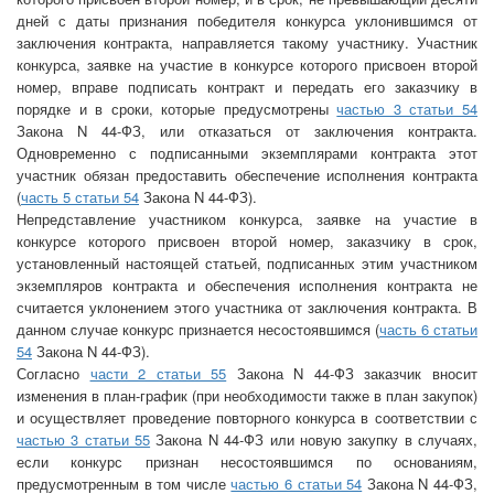
дней с даты признания победителя конкурса уклонившимся от
заключения контракта, направляется такому участнику. Участник
конкурса, заявке на участие в конкурсе которого присвоен второй
номер, вправе подписать контракт и передать его заказчику в
порядке и в сроки, которые предусмотрены
частью 3 статьи 54
Закона N 44-ФЗ, или отказаться от заключения контракта.
Одновременно с подписанными экземплярами контракта этот
участник обязан предоставить обеспечение исполнения контракта
(
часть 5 статьи 54
Закона N 44-ФЗ).
Непредставление участником конкурса, заявке на участие в
конкурсе которого присвоен второй номер, заказчику в срок,
установленный настоящей статьей, подписанных этим участником
экземпляров контракта и обеспечения исполнения контракта не
считается уклонением этого участника от заключения контракта. В
данном случае конкурс признается несостоявшимся (
часть 6 статьи
54
Закона N 44-ФЗ).
Согласно
части 2 статьи 55
Закона N 44-ФЗ заказчик вносит
изменения в план-график (при необходимости также в план закупок)
и осуществляет проведение повторного конкурса в соответствии с
частью 3 статьи 55
Закона N 44-ФЗ или новую закупку в случаях,
если конкурс признан несостоявшимся по основаниям,
предусмотренным в том числе
частью 6 статьи 54
Закона N 44-ФЗ,