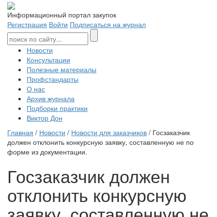
Информационный портал закупок
Регистрация
Войти
Подписаться на журнал
Новости
Консультации
Полезные материалы
Профстандарты
О нас
Архив журнала
Подборки практики
Виктор Дон
Главная
/
Новости
/
Новости для заказчиков
/ Госзаказчик
должен отклонить конкурсную заявку, составленную не по
форме из документации.
Госзаказчик должен
отклонить конкурсную
заявку, составленную не