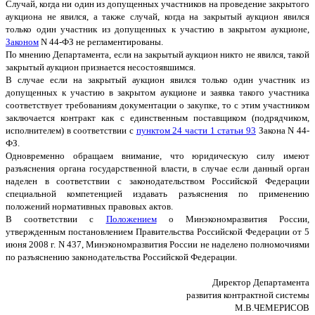
Случай, когда ни один из допущенных участников на проведение закрытого
аукциона не явился, а также случай, когда на закрытый аукцион явился
только один участник из допущенных к участию в закрытом аукционе,
Законом
N 44-ФЗ не регламентированы.
По мнению Департамента, если на закрытый аукцион никто не явился, такой
закрытый аукцион признается несостоявшимся.
В случае если на закрытый аукцион явился только один участник из
допущенных к участию в закрытом аукционе и заявка такого участника
соответствует требованиям документации о закупке, то с этим участником
заключается контракт как с единственным поставщиком (подрядчиком,
исполнителем) в соответствии с
пунктом 24 части 1 статьи 93
Закона N 44-
ФЗ.
Одновременно обращаем внимание, что юридическую силу имеют
разъяснения органа государственной власти, в случае если данный орган
наделен в соответствии с законодательством Российской Федерации
специальной компетенцией издавать разъяснения по применению
положений нормативных правовых актов.
В соответствии с
Положением
о Минэкономразвития России,
утвержденным постановлением Правительства Российской Федерации от 5
июня 2008 г. N 437, Минэкономразвития России не наделено полномочиями
по разъяснению законодательства Российской Федерации.
Директор Департамента
развития контрактной системы
М.В.ЧЕМЕРИСОВ