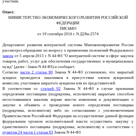
участник.
Ответ:
МИНИСТЕРСТВО ЭКОНОМИЧЕСКОГО РАЗВИТИЯ РОССИЙСКОЙ
ФЕДЕРАЦИИ
ПИСЬМО
от 19 сентября 2016 г. N Д28и-2574
Департамент развития контрактной системы Минэкономразвития России
рассмотрел обращение по вопросу о применении положений Федерального
закона
от 5 апреля 2013 г. N 44-ФЗ "О контрактной системе в сфере закупок
товаров, работ, услуг для обеспечения государственных и муниципальных
нужд" (далее - Закон N 44-ФЗ) и сообщает.
Согласно
части 2 статьи 90
Закона N 44-ФЗ установлено, что закрытый
аукцион проводится заказчиком в присутствии членов аукционной
комиссии, участников закрытого аукциона или их представителей.
В соответствии со
статьей 92
Закона N 44-ФЗ в случае признания
определения поставщика (подрядчика, исполнителя) закрытым способом
несостоявшимся заказчик вправе внести изменения в документацию о
закупке и объявить о проведении нового определения поставщика
(подрядчика, исполнителя) либо по согласованию с уполномоченным
Правительством Российской Федерации на осуществление данной функции
федеральным органом исполнительной власти осуществить закупку у
единственного поставщика (подрядчика, исполнителя) в соответствии с
пунктом 24 части 1 статьи 93
Закона N 44-ФЗ.