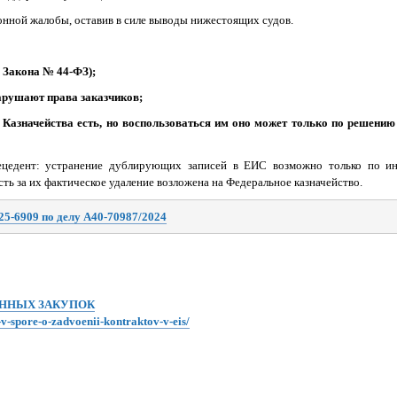
онной жалобы, оставив в силе выводы нижестоящих судов.
7 Закона № 44-ФЗ);
арушают права заказчиков;
Казначейства есть, но воспользоваться им оно может только по решению
рецедент: устранение дублирующих записей в ЕИС возможно только по и
сть за их фактическое удаление возложена на Федеральное казначейство.
25-6909 по делу А40-70987/2024
ЕННЫХ ЗАКУПОК
-v-spore-o-zadvoenii-kontraktov-v-eis/