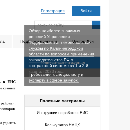
Регистрация
Войти
Обзор наиболее значимых
решений Управления
ала
Подборки практики
Виктор Дон
Федеральной антимонопольной
службы по Калининградской
области по вопросам применения
законодательства РФ о
Подписаться на журнал
контрактной системе за 1 и 2-й
квартал 2023 года
Требования к специалисту и
эксперту в сфере закупок.
ть в ЕИС
 законные
Полезные материалы
 района».
оговоров.
Инструкции по работе с ЕИС
л удалить
Калькулятор НМЦК