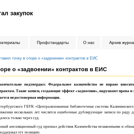
ал закупок
материалы
Профстандарты
О нас
Архив журн
тавил точку в споре о «задвоении» контрактов в ЕИС
поре о «задвоении» контрактов в ЕИС
ончательно подтвердил: Федеральное казначейство не вправе вноси
рактам. Такие записи, создающие эффект «задвоения», нарушают права и
вается недостоверная информация.
етербургского ГБУК «Централизованная библиотечная система Калининского
тяжении нескольких лет числятся ошибочные дублирующие записи по ряду д
алось только через суд.
ажный апелляционный суд признал действия Казначейства незаконными и обяза
поддержал эту позицию.