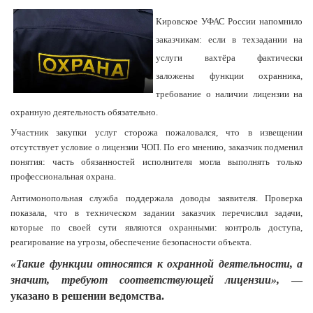
Кировское УФАС России напомнило
заказчикам: если в техзадании на
услуги вахтёра фактически
заложены функции охранника,
требование о наличии лицензии на
охранную деятельность обязательно.
Участник закупки услуг сторожа пожаловался, что в извещении
отсутствует условие о лицензии ЧОП. По его мнению, заказчик подменил
понятия: часть обязанностей исполнителя могла выполнять только
профессиональная охрана.
Антимонопольная служба поддержала доводы заявителя. Проверка
показала, что в техническом задании заказчик перечислил задачи,
которые по своей сути являются охранными: контроль доступа,
реагирование на угрозы, обеспечение безопасности объекта.
«Такие функции относятся к охранной деятельности, а
значит, требуют соответствующей лицензии»,
—
указано в решении ведомства.