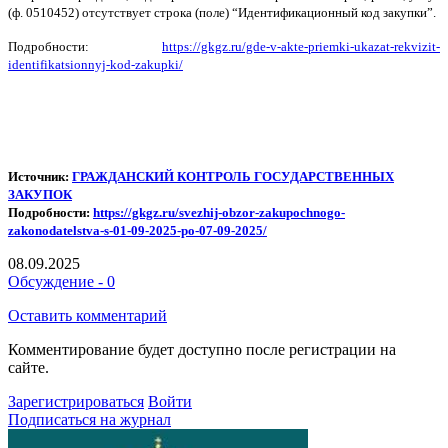
(ф. 0510452) отсутствует строка (поле) “Идентификационный код закупки”.
Подробности:
https://gkgz.ru/gde-v-akte-priemki-ukazat-rekvizit-
identifikatsionnyj-kod-zakupki/
Источник:
ГРАЖДАНСКИЙ КОНТРОЛЬ ГОСУДАРСТВЕННЫХ
ЗАКУПОК
Подробности:
https://gkgz.ru/svezhij-obzor-zakupochnogo-
zakonodatelstva-s-01-09-2025-po-07-09-2025/
08.09.2025
Обсуждение - 0
Оставить комментарий
Комментирование будет доступно после регистрации на
сайте.
Зарегистрироваться
Войти
Подписаться на журнал