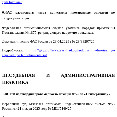
spik-tovaram/
6.ФАС разъяснила: когда допустимы иностранные запчасти по
техдокументации
Федеральная антимонопольная служба уточнила порядок применения
Постановления № 1875, регулирующего нацрежим в закупках.
Документ: письмо ФАС России от 23.04.2025 г № 28/38297/25
Подробности:
https://gkgz.ru/fas-razyasnila-kogda-dopustimy-inostrannye-
zapchasti-po-tehdokumentatsii/
III.СУДЕБНАЯ И АДМИНИСТРАТИВНАЯ
ПРАКТИКА
1.ВС РФ подтвердил правомерность позиции ФАС по «Осимертинибу»
Верховный суд отказался признавать недействительным письмо ФАС
России от 24 января 2025 года № МШ/5449/25.