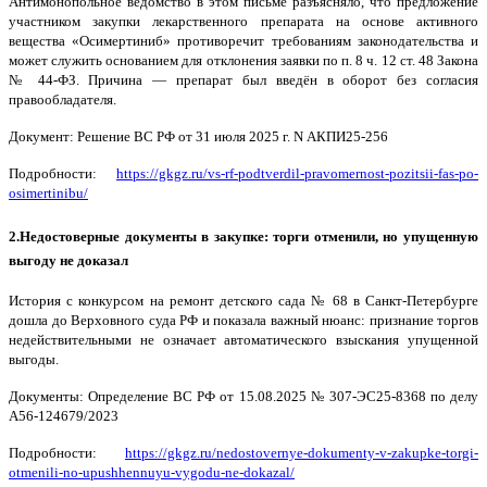
Антимонопольное ведомство в этом письме разъясняло, что предложение
участником закупки лекарственного препарата на основе активного
вещества «Осимертиниб» противоречит требованиям законодательства и
может служить основанием для отклонения заявки по п. 8 ч. 12 ст. 48 Закона
№ 44-ФЗ. Причина — препарат был введён в оборот без согласия
правообладателя.
Документ: Решение ВС РФ от 31 июля 2025 г. N АКПИ25-256
Подробности:
https://gkgz.ru/vs-rf-podtverdil-pravomernost-pozitsii-fas-po-
osimertinibu/
2.Недостоверные документы в закупке: торги отменили, но упущенную
выгоду не доказал
История с конкурсом на ремонт детского сада № 68 в Санкт-Петербурге
дошла до Верховного суда РФ и показала важный нюанс: признание торгов
недействительными не означает автоматического взыскания упущенной
выгоды.
Документы: Определение ВС РФ от 15.08.2025 № 307-ЭС25-8368 по делу
А56-124679/2023
Подробности:
https://gkgz.ru/nedostovernye-dokumenty-v-zakupke-torgi-
otmenili-no-upushhennuyu-vygodu-ne-dokazal/