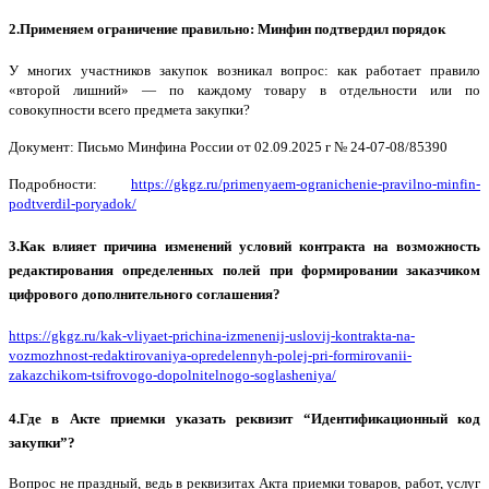
2.Применяем ограничение правильно: Минфин подтвердил порядок
У многих участников закупок возникал вопрос: как работает правило
«второй лишний» — по каждому товару в отдельности или по
совокупности всего предмета закупки?
Документ: Письмо Минфина России от 02.09.2025 г № 24-07-08/85390
Подробности:
https://gkgz.ru/primenyaem-ogranichenie-pravilno-minfin-
podtverdil-poryadok/
3.Как влияет причина изменений условий контракта на возможность
редактирования определенных полей при формировании заказчиком
цифрового дополнительного соглашения?
https://gkgz.ru/kak-vliyaet-prichina-izmenenij-uslovij-kontrakta-na-
vozmozhnost-redaktirovaniya-opredelennyh-polej-pri-formirovanii-
zakazchikom-tsifrovogo-dopolnitelnogo-soglasheniya/
4.Где в Акте приемки указать реквизит “Идентификационный код
закупки”?
Вопрос не праздный, ведь в реквизитах Акта приемки товаров, работ, услуг