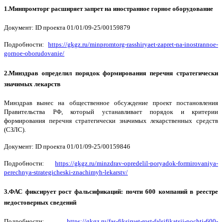
1.Минпромторг расширяет запрет на иностранное горное оборудование
Документ: ID проекта 01/01/09-25/00159879
Подробности:
https://gkgz.ru/minpromtorg-rasshiryaet-zapret-na-inostrannoe-
gornoe-oborudovanie/
2.Минздрав определил порядок формирования перечня стратегически
значимых лекарств
Минздрав вынес на общественное обсуждение проект постановления
Правительства РФ, который устанавливает порядок и критерии
формирования перечня стратегически значимых лекарственных средств
(СЗЛС).
Документ: ID проекта 01/01/09-25/00159846
Подробности:
https://gkgz.ru/minzdrav-opredelil-poryadok-formirovaniya-
perechnya-strategicheski-znachimyh-lekarstv/
3.ФАС фиксирует рост фальсификаций: почти 600 компаний в реестре
недостоверных сведений
Подробности:
https://gkgz.ru/fas-fiksiruet-rost-falsifikatsij-pochti-600-