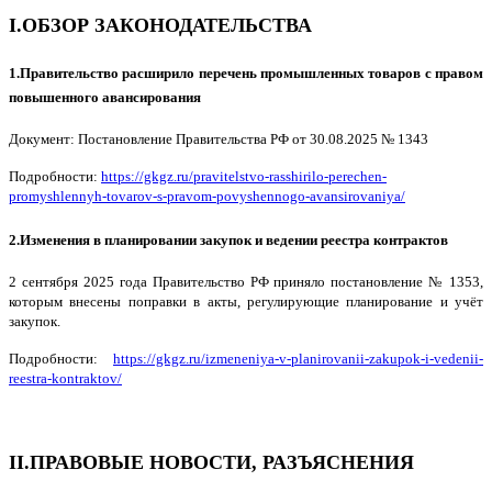
I.ОБЗОР ЗАКОНОДАТЕЛЬСТВА
1.Правительство расширило перечень промышленных товаров с правом
повышенного авансирования
Документ: Постановление Правительства РФ от 30.08.2025 № 1343
Подробности:
https://gkgz.ru/pravitelstvo-rasshirilo-perechen-
promyshlennyh-tovarov-s-pravom-povyshennogo-avansirovaniya/
2.Изменения в планировании закупок и ведении реестра контрактов
2 сентября 2025 года Правительство РФ приняло постановление № 1353,
которым внесены поправки в акты, регулирующие планирование и учёт
закупок.
Подробности:
https://gkgz.ru/izmeneniya-v-planirovanii-zakupok-i-vedenii-
reestra-kontraktov/
II.ПРАВОВЫЕ НОВОСТИ, РАЗЪЯСНЕНИЯ