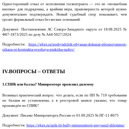
Односторонний отказ от исполнения госконтракта — это не «волшебная
кнопка» для подрядчика, а крайняя мера, правомерность которой нужно
документально подтверждать. Новый судебный спор показывает, чем
грозит формальный отказ без веских оснований.
Документ: Постановление АС Северо-Западного округа от 18.08.2025 №
Ф07-1873/2025 по делу № А44-5027/2024
Подробности:
https://gkgz.ru/podryadchik-obyazan-dokazat-obosnovannost-
otkaza-ot-kontrakta-svezhaya-praktika-sudov/
IV.ВОПРОСЫ – ОТВЕТЫ
1.СПИК или баллы? Минпромторг прояснил дилемму
Возникал практический вопрос: что делать, если по ПП № 719 требования
по баллам не установлены, а в реестровой записи указано, что товар
произведён по СПИК?
Документ: Письмо Минпромторга России от 01.09.2025 № ПГ-11-8075
Подробности:
https://gkgz.ru/spik-ili-bally-minpromtorg-proyasnil-dilemmu/