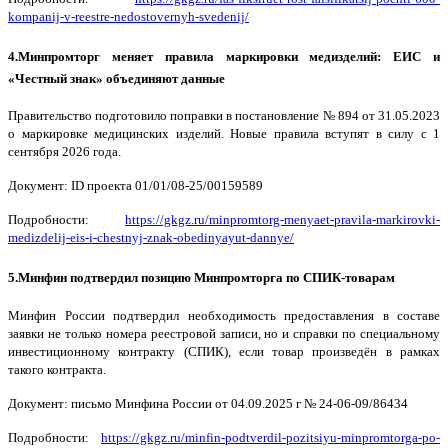
kompanij-v-reestre-nedostovernyh-svedenij/
4.Минпромторг меняет правила маркировки медизделий: ЕИС и
«Честный знак» объединяют данные
Правительство подготовило поправки в постановление № 894 от 31.05.2023
о маркировке медицинских изделий. Новые правила вступят в силу с 1
сентября 2026 года.
Документ: ID проекта 01/01/08-25/00159589
Подробности:
https://gkgz.ru/minpromtorg-menyaet-pravila-markirovki-
medizdelij-eis-i-chestnyj-znak-obedinyayut-dannye/
5.Минфин подтвердил позицию Минпромторга по СПИК-товарам
Минфин России подтвердил необходимость предоставления в составе
заявки не только номера реестровой записи, но и справки по специальному
инвестиционному контракту (СПИК), если товар произведён в рамках
такого контракта.
Документ: письмо Минфина России от 04.09.2025 г № 24-06-09/86434
Подробности:
https://gkgz.ru/minfin-podtverdil-pozitsiyu-minpromtorga-po-