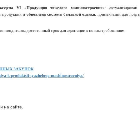
раздела VI «Продукция тяжелого машиностроения»
: актуализирован
в продукции и
обновлена система балльной оценки
, применяемая для подт
производителям достаточный срок для адаптации к новым требованиям.
ЕННЫХ ЗАКУПОК
aniya-k-produktsii-tyazhelogo-mashinostroeniya/
и на сайте.