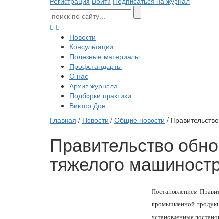
Регистрация
Войти
Подписаться на журнал
Новости
Консультации
Полезные материалы
Профстандарты
О нас
Архив журнала
Подборки практики
Виктор Дон
Главная
/
Новости
/
Общие новости
/ Правительство
Правительство обно
тяжелого машиност
Постановлением Правит
промышленной продукци
установленные постанов