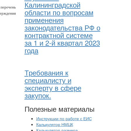
Калининградской
 перечень
области по вопросам
верждения
применения
законодательства РФ о
контрактной системе
за 1 и 2-й квартал 2023
года
Требования к
специалисту и
эксперту в сфере
закупок.
Полезные материалы
Инструкции по работе с ЕИС
Калькулятор НМЦК
Калькулятор размера