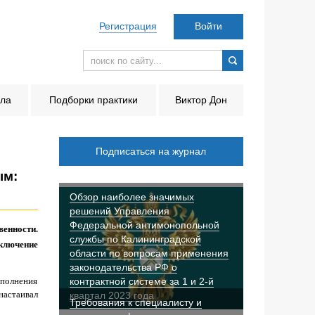
Регистрация
Войти
ала
Подборки практики
Виктор Дон
Подписаться на журнал
ым:
Обзор наиболее значимых
решений Управления
Федеральной антимонопольной
венности.
службы по Калининградской
включение
области по вопросам применения
законодательства РФ о
полнения
контрактной системе за 1 и 2-й
настаивал
квартал 2023 года
Требования к специалисту и