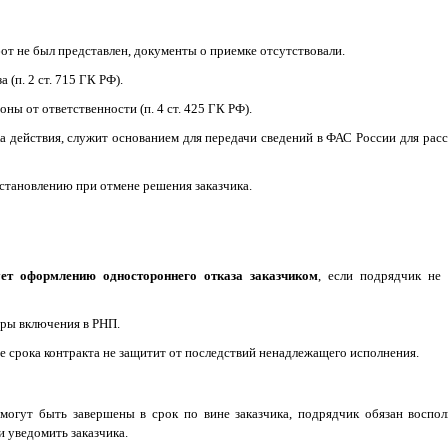
бот не был представлен, документы о приемке отсутствовали.
 (п. 2 ст. 715 ГК РФ).
ны от ответственности (п. 4 ст. 425 ГК РФ).
ка действия, служит основанием для передачи сведений в ФАС России для рас
становлению при отмене решения заказчика.
ует оформлению одностороннего отказа заказчиком
, если подрядчик не
уры включения в РНП.
е срока контракта не защитит от последствий ненадлежащего исполнения.
могут быть завершены в срок по вине заказчика, подрядчик обязан воспол
 уведомить заказчика.