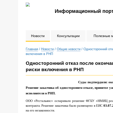
Информационный порт
Новости
Консультации
Полезные 
Главная
/
Новости
/
Общие новости
/ Односторонний отк
включения в РНП
Односторонний отказ после оконча
риски включения в РНП
Суды подтвердили: око
Решение заказчика об одностороннем отказе, принятое у
исполнителя в РНП.
ООО «Рестальянс» оспаривало решение ФГБУ «НМИЦ реаб
контракта. Решение заказчика было размещено в ЕИС
03.07.
на его незаконности.