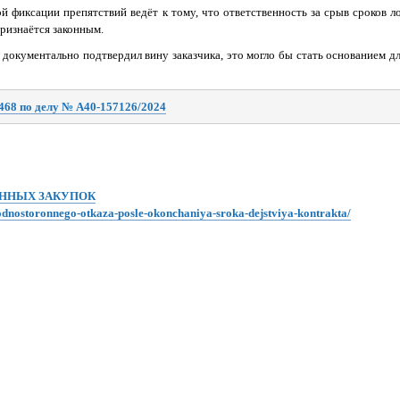
й фиксации препятствий ведёт к тому, что ответственность за срыв сроков л
признаётся законным.
 документально подтвердил вину заказчика, это могло бы стать основанием д
468 по делу № А40-157126/2024
ЕННЫХ ЗАКУПОК
-odnostoronnego-otkaza-posle-okonchaniya-sroka-dejstviya-kontrakta/