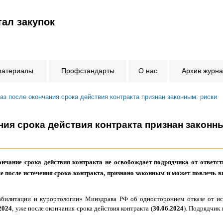
ал закупок
материалы
Профстандарты
О нас
Архив журн
аз после окончания срока действия контракта признан законным: риски
ния срока действия контракта признан законн
нчание срока действия контракта не освобождает подрядчика от ответст
же после истечения срока контракта, признано законным и может повлечь 
илитации и курортологии» Минздрава РФ об одностороннем отказе от ис
2024
, уже после окончания срока действия контракта (
30.06.2024
). Подрядчик 