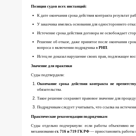
Позиция судов всех инстанций:
К дате окончания срока действия контракта результат ра
У заказчика имелись основания для одностороннего отказа
Истечение срока действия договора не освобождает сторо
Решение об отказе, даже принятое после окончания сро
вопроса о включении подрядчика в
РНП
.
Истец не доказал нарушение своих прав, подлежащее вос
Значение для практики
Суды подтвердили:
Окончание срока действия контракта не препятств
обязательства.
Такое решение сохраняет правовое значение для процед
Подрядчикам следует учитывать, что ссылка на истечени
Практические рекомендации подрядчикам
Суды отдельно подчеркнули: если работы объективно не 
механизмами
ст. 716 и 719 ГК РФ
— приостановить работы и