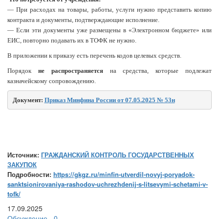
— При расходах на товары, работы, услуги нужно представить копию
контракта и документы, подтверждающие исполнение.
— Если эти документы уже размещены в «Электронном бюджете» или
ЕИС, повторно подавать их в ТОФК не нужно.
В приложении к приказу есть перечень кодов целевых средств.
Порядок
не распространяется
на средства, которые подлежат
казначейскому сопровождению.
Документ: 
Приказ Минфина России от 07.05.2025 № 53н
Источник:
ГРАЖДАНСКИЙ КОНТРОЛЬ ГОСУДАРСТВЕННЫХ
ЗАКУПОК
Подробности:
https://gkgz.ru/minfin-utverdil-novyj-poryadok-
sanktsionirovaniya-rashodov-uchrezhdenij-s-litsevymi-schetami-v-
tofk/
17.09.2025
Обсуждение - 0