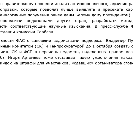
 правительству провести анализ антимонопольного, администр
поправки, которые позволят лучше выявлять и пресекать кар
(аналогичные поручения ранее даны Белому дому президентом)
опольными ведомствами других стран, разработать метод
сти соответствующие научные изыскания. В пресс-службе 
седании комиссии Совбеза.
льности ФАС с силовыми ведомствами поддержал Владимир Пу
нным комитетом (СК) и Генпрокуратурой до 1 октября создать 
ючить СК и ФСБ в перечень ведомств, наделенных правом воз
жбы Игорь Артемьев тоже отстаивает идею ужесточения наказ
скидок на штрафы для участников, «сдавших» организатора сгов