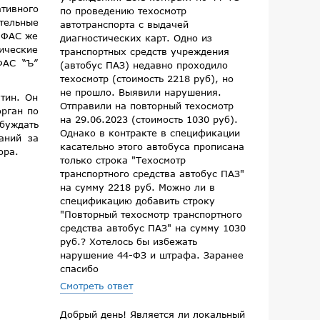
ативного
по проведению техосмотр
тельные
автотранспорта с выдачей
. ФАС же
диагностических карт. Одно из
ические
транспортных средств учреждения
ФАС “Ъ”
(автобус ПАЗ) недавно проходило
техосмотр (стоимость 2218 руб), но
не прошло. Выявили нарушения.
тин. Он
Отправили на повторный техосмотр
орган по
на 29.06.2023 (стоимость 1030 руб).
буждать
Однако в контракте в спецификации
аний за
касательно этого автобуса прописана
ора.
только строка "Техосмотр
транспортного средства автобус ПАЗ"
на сумму 2218 руб. Можно ли в
спецификацию добавить строку
"Повторный техосмотр транспортного
средства автобус ПАЗ" на сумму 1030
руб.? Хотелось бы избежать
нарушение 44-ФЗ и штрафа. Заранее
спасибо
Смотреть ответ
Добрый день! Является ли локальный