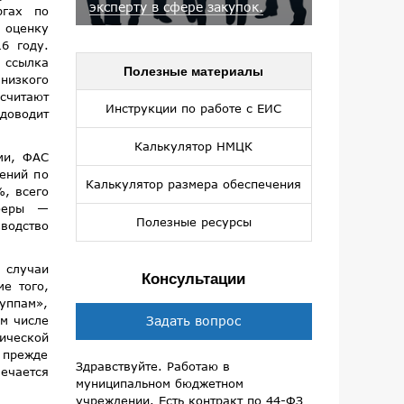
эксперту в сфере закупок.
ргах по
 оценку
6 году.
ь ссылка
Полезные материалы
низкого
считают
Инструкции по работе с ЕИС
доводит
Калькулятор НМЦК
ми, ФАС
ений по
Калькулятор размера обеспечения
, всего
сферы —
Полезные ресурсы
водство
 случаи
Консультации
е того,
руппам»,
ом числе
Задать вопрос
ической
 прежде
Здравствуйте. Работаю в
мечается
муниципальном бюджетном
учреждении. Есть контракт по 44-ФЗ