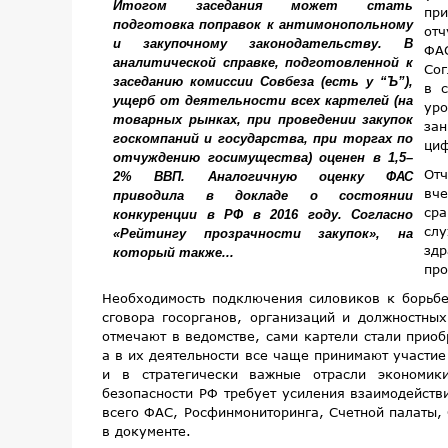
пр
от
ФА
Сог
в с
ур
зан
циф
Отч
вче
сра
сл
зд
про
Необходимость подключения силовиков к борьбе
сговора госорганов, организаций и должностны
отмечают в ведомстве, сами картели стали прио
а в их деятельности все чаще принимают участие
и в стратегически важные отрасли экономик
безопасности РФ требует усиления взаимодейст
всего ФАС, Росфинмониторинга, Счетной палаты,
в документе.