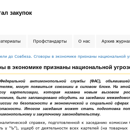
ал закупок
материалы
Профстандарты
О нас
Архив журна
ели до Совбеза. Сговоры в экономике признаны национальной у
ры в экономике признаны национальной угроз
Федеральной антимонопольной службы (ФАС), объявивше
телям, могут появиться союзники в силовом блоке. На этой
розу картелизации, которая названа новым вызовом рос
номике, было запланировано обсудить на заседании межведомс
иссии по безопасности в экономической и социальной сферах
зопасности. Итогом заседания может стать подготовка поп
имонопольному и закупочному законодательству.
налитической справке, подготовленной к заседанию комиссии 
ть у “Ъ”), ущерб от деятельности всех картелей (на товарных