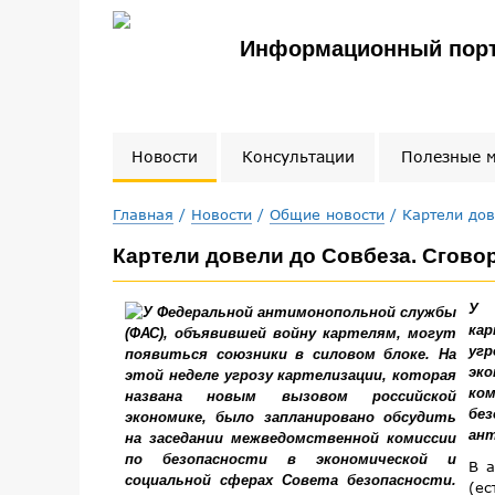
Информационный порт
Новости
Консультации
Полезные 
Главная
/
Новости
/
Общие новости
/ Картели дов
Картели довели до Совбеза. Сгово
У 
кар
уг
эко
ком
бе
ант
В а
(ес