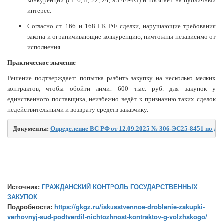
конкуренции (ст. 6, 8, 22, 24, 93 44-ФЗ) и посягает на публичный
интерес.
Согласно ст. 166 и 168 ГК РФ сделки, нарушающие требования
закона и ограничивающие конкуренцию, ничтожны независимо от
исполнения.
Практическое значение
Решение подтверждает: попытка разбить закупку на несколько мелких
контрактов, чтобы обойти лимит 600 тыс. руб. для закупок у
единственного поставщика, неизбежно ведёт к признанию таких сделок
недействительными и возврату средств заказчику.
Документы: 
Определение ВС РФ от 12.09.2025 № 306-ЭС25-8451 по де
Источник:
ГРАЖДАНСКИЙ КОНТРОЛЬ ГОСУДАРСТВЕННЫХ
ЗАКУПОК
Подробности:
https://gkgz.ru/iskusstvennoe-droblenie-zakupki-
verhovnyj-sud-podtverdil-nichtozhnost-kontraktov-g-volzhskogo/