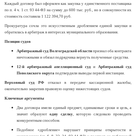
Каждый договор был оформлен как закупка у единственного поставщика
по п. 4 ч. 1 ст. 93 44-ФЗ на сумму до 600 тыс. руб., но в совокупности их
стоимость составила 1 122 394,70 руб.
Прокуратура сочла это искусственным дроблением единой закупки и
обратилась в арбитраж в интересах муниципального образования.
Позиция судов
Арбитражный суд Волгоградской области
признал оба контракта
ничтожными и обязал подрядчика вернуть полученные средства.
12-й арбитражный апелляционный суд
и
Арбитражный суд
Поволжского округа
подтвердили выводы первой инстанции.
Верховный суд РФ
отказал в передаче кассационной жалобы,
окончательно закрепив правовую оценку нижестоящих судов.
Ключевые аргументы
Два договора имели единый предмет, одинаковые сроки и цель, а
значит образуют
одну сделку
, которую следовало проводить
конкурентным способом.
Подобное «дробление» нарушает принципы открытости и