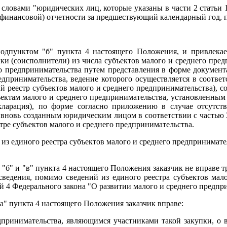
ть словами "юридических лиц, которые указаны в части 2 статьи
(финансовой) отчетности за предшествующий календарный год, п
 подпунктом "б" пункта 4 настоящего Положения, и привлекае
и (соисполнители) из числа субъектов малого и среднего предп
го предпринимательства путем представления в форме документ
редпринимательства, ведение которого осуществляется в соотве
ый реестр субъектов малого и среднего предпринимательства), 
ъектам малого и среднего предпринимательства, установленным 
кларация), по форме согласно приложению в случае отсутств
овь созданным юридическим лицом в соответствии с частью 3 
тре субъектов малого и среднего предпринимательства.
из единого реестра субъектов малого и среднего предпринимател
"б" и "в" пункта 4 настоящего Положения заказчик не вправе т
ведения, помимо сведений из единого реестра субъектов мало
й 4 Федерального закона "О развитии малого и среднего предп
"а" пункта 4 настоящего Положения заказчик вправе:
едпринимательства, являющимся участниками такой закупки, о