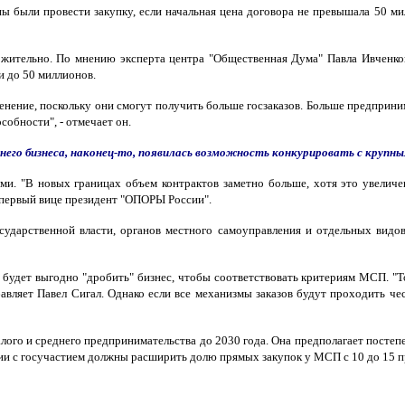
ы были провести закупку, если начальная цена договора не превышала 50 мил
ительно. По мнению эксперта центра "Общественная Дума" Павла Ивченкова
и до 50 миллионов.
нение, поскольку они смогут получить больше госзаказов. Больше предпринима
собности", - отмечает он.
днего бизнеса, наконец-то, появилась возможность конкурировать с круп
. "В новых границах объем контрактов заметно больше, хотя это увеличени
, первый вице президент "ОПОРЫ России".
сударственной власти, органов местного самоуправления и отдельных видо
будет выгодно "дробить" бизнес, чтобы соответствовать критериям МСП. "То
бавляет Павел Сигал. Однако если все механизмы заказов будут проходить ч
ого и среднего предпринимательства до 2030 года. Она предполагает постепе
ании с госучастием должны расширить долю прямых закупок у МСП с 10 до 15 