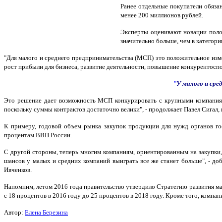
Ранее отдельные покупатели обязан
менее 200 миллионов рублей.
Эксперты оценивают новации полож
значительно больше, чем в категори
"Для малого и среднего предпринимательства (МСП) это положительное изме
рост прибыли для бизнеса, развитие деятельности, повышение конкурентоспо
"
У малого и сре
Это решение дает возможность МСП конкурировать с крупными компаниями
поскольку суммы контрактов достаточно велики", - продолжает Павел Сигал
К примеру, годовой объем рынка закупок продукции для нужд органов го
процентам ВВП России.
С другой стороны, теперь многим компаниям, ориентированным на закупки, 
шансов у малых и средних компаний выиграть все же станет больше", - до
Ивченков.
Напомним, летом 2016 года правительство утвердило Стратегию развития мал
с 18 процентов в 2016 году до 25 процентов в 2018 году. Кроме того, комп
Автор:
Елена Березина