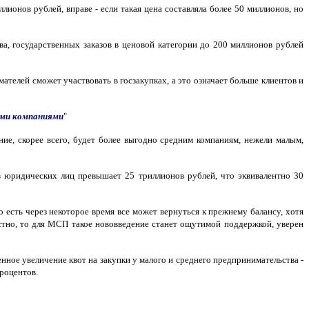
лионов рублей, вправе - если такая цена составляла более 50 миллионов, но
, государственных заказов в ценовой категории до 200 миллионов рублей
телей сможет участвовать в госзакупках, а это означает больше клиентов и
ными компаниями
"
е, скорее всего, будет более выгодно средним компаниям, нежели малым,
в юридических лиц превышает 25 триллионов рублей, что эквивалентно 30
 есть через некоторое время все может вернуться к прежнему балансу, хотя
естно, то для МСП такое нововведение станет ощутимой поддержкой, уверен
нное увеличение квот на закупки у малого и среднего предпринимательства -
процентов.