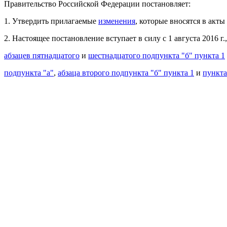
Правительство Российской Федерации постановляет:
1. Утвердить прилагаемые
изменения
, которые вносятся в акт
2. Настоящее постановление вступает в силу с 1 августа 2016 г
абзацев пятнадцатого
и
шестнадцатого подпункта "б" пункта 1
подпункта "а"
,
абзаца второго подпункта "б" пункта 1
и
пункта