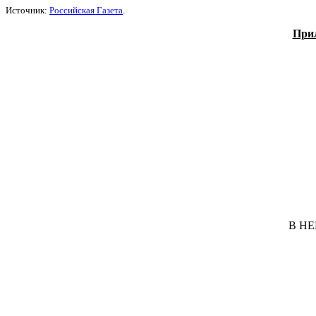
Источник:
Российская Газета
.
Прил
В Н