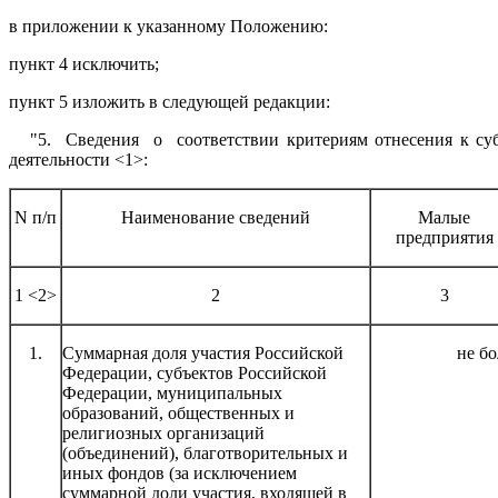
в приложении к указанному Положению:
пункт 4 исключить;
пункт 5 изложить в следующей редакции:
"5. Сведения о соответствии критериям отнесения к субъ
деятельности <1>:
N п/п
Наименование сведений
Малые
предприятия
1 <2>
2
3
1.
Суммарная доля участия Российской
не бо
Федерации, субъектов Российской
Федерации, муниципальных
образований, общественных и
религиозных организаций
(объединений), благотворительных и
иных фондов (за исключением
суммарной доли участия, входящей в