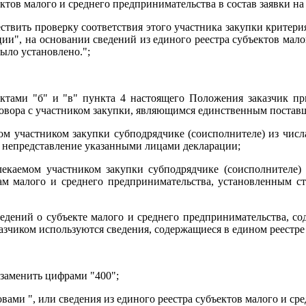
тов малого и среднего предпринимательства в состав заявки на 
ествить проверку соответствия этого участника закупки критери
и", на основании сведений из единого реестра субъектов малог
было установлено.";
нктами "б" и "в" пункта 4 настоящего Положения заказчик пр
говора с участником закупки, являющимся единственным постав
мом участником закупки субподрядчике (соисполнителе) из числ
и непредставление указанными лицами декларации;
лекаемом участником закупки субподрядчике (соисполнителе) 
ам малого и среднего предпринимательства, установленным ст
сведений о субъекте малого и среднего предпринимательства, с
казчиком используются сведения, содержащиеся в едином реестре
 заменить цифрами "400";
ами ", или сведения из единого реестра субъектов малого и ср